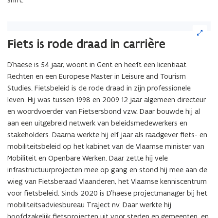
(Klik
op
Fiets is rode draad in carrière
de
afbeelding
D’haese is 54 jaar, woont in Gent en heeft een licentiaat
voor
Rechten en een Europese Master in Leisure and Tourism
een
vergrote
Studies. Fietsbeleid is de rode draad in zijn professionele
weergave)
leven. Hij was tussen 1998 en 2009 12 jaar algemeen directeur
en woordvoerder van Fietsersbond vzw. Daar bouwde hij al
aan een uitgebreid netwerk van beleidsmedewerkers en
stakeholders. Daarna werkte hij elf jaar als raadgever fiets- en
mobiliteitsbeleid op het kabinet van de Vlaamse minister van
Mobiliteit en Openbare Werken. Daar zette hij vele
infrastructuurprojecten mee op gang en stond hij mee aan de
wieg van Fietsberaad Vlaanderen, het Vlaamse kenniscentrum
voor fietsbeleid. Sinds 2020 is D’haese projectmanager bij het
mobiliteitsadviesbureau Traject nv. Daar werkte hij
hoofdzakelijk fietsprojecten uit voor steden en gemeenten, en