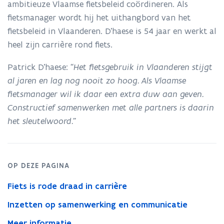
ambitieuze Vlaamse fietsbeleid coördineren. Als
is
de
fietsmanager wordt hij het uithangbord van het
nieuwe
fietsbeleid in Vlaanderen. D’haese is 54 jaar en werkt al
Vlaamse
heel zijn carrière rond fiets.
fietsmanager
Patrick D’haese:
“Het fietsgebruik in Vlaanderen stijgt
al jaren en lag nog nooit zo hoog. Als Vlaamse
fietsmanager wil ik daar een extra duw aan geven.
Constructief samenwerken met alle partners is daarin
het sleutelwoord.”
OP DEZE PAGINA
Fiets is rode draad in carrière
Inzetten op samenwerking en communicatie
Meer informatie