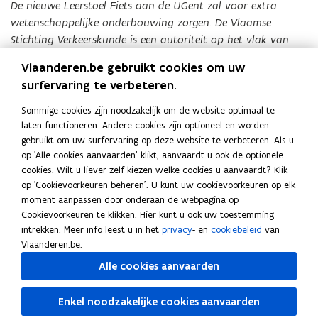
De nieuwe Leerstoel Fiets aan de UGent zal voor extra
wetenschappelijke onderbouwing zorgen. De Vlaamse
Stichting Verkeerskunde is een autoriteit op het vlak van
educatie en sensibilisatie. Ik kijk er naar uit om met alle
Vlaanderen.be gebruikt cookies om uw
stakeholders het fietsbeleid verder te verdiepen.”
surfervaring te verbeteren.
Meer informatie
Sommige cookies zijn noodzakelijk om de website optimaal te
Meer informatie over het Vlaamse fietsbeleid vind je op:
laten functioneren. Andere cookies zijn optioneel en worden
Fietsbeleid
gebruikt om uw surfervaring op deze website te verbeteren. Als u
.
op 'Alle cookies aanvaarden' klikt, aanvaardt u ook de optionele
cookies. Wilt u liever zelf kiezen welke cookies u aanvaardt? Klik
Deel deze pagina
op 'Cookievoorkeuren beheren'. U kunt uw cookievoorkeuren op elk
moment aanpassen door onderaan de webpagina op
F
L
K
Cookievoorkeuren te klikken. Hier kunt u ook uw toestemming
a
i
o
intrekken. Meer info leest u in het
privacy
- en
cookiebeleid
van
c
n
p
Vlaanderen.be.
e
k
i
Volg het Departement Mobiliteit en Openbare Werken op
Alle cookies aanvaarden
b
e
e
opent in nieuw venster
Facebook
o
d
e
opent in nieuw venster
X
Enkel noodzakelijke cookies aanvaarden
o
i
r
opent in nieuw venster
Linkedin