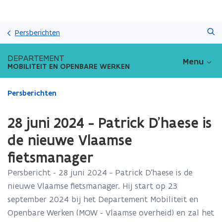
Overslaan
Zoeken
en
Persberichten
naar
de
DEPARTEMENT
Menu
inhoud
MOBILITEIT EN OPENBARE WERKEN
gaan
Gedaan
Persberichten
met
laden.
28 juni 2024 - Patrick D’haese is
U
bevindt
de nieuwe Vlaamse
zich
fietsmanager
op:
28
Persbericht - 28 juni 2024 - Patrick D’haese is de
juni
nieuwe Vlaamse fietsmanager. Hij start op 23
2024
-
september 2024 bij het Departement Mobiliteit en
Patrick
Openbare Werken (MOW - Vlaamse overheid) en zal het
D’haese