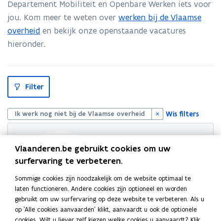
Departement Mobiliteit en Openbare Werken iets voor
Openbare
Werken
jou. Kom meer te weten over
werken bij de Vlaamse
overheid
en bekijk onze openstaande vacatures
hieronder.
S
Filter
l
u
i
t
Wis filters
Ik werk nog niet bij de Vlaamse overheid
p
i
l
l
Vlaanderen.be gebruikt cookies om uw
surfervaring te verbeteren.
Sommige cookies zijn noodzakelijk om de website optimaal te
laten functioneren. Andere cookies zijn optioneel en worden
gebruikt om uw surfervaring op deze website te verbeteren. Als u
op 'Alle cookies aanvaarden' klikt, aanvaardt u ook de optionele
cookies. Wilt u liever zelf kiezen welke cookies u aanvaardt? Klik