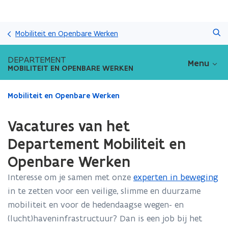
Overslaan
Zoeken
en
Mobiliteit en Openbare Werken
naar
de
DEPARTEMENT
Menu
inhoud
MOBILITEIT EN OPENBARE WERKEN
gaan
Gedaan
Mobiliteit en Openbare Werken
met
laden.
Vacatures van het
U
bevindt
Departement Mobiliteit en
zich
Openbare Werken
op:
Vacatures
Interesse om je samen met onze
experten in beweging
van
in te zetten voor een veilige, slimme en duurzame
het
Departement
mobiliteit en voor de hedendaagse wegen- en
Mobiliteit
(lucht)haveninfrastructuur? Dan is een job bij het
en