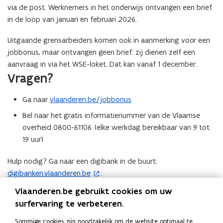
via de post. Werknemers in het onderwijs ontvangen een brief
in de loop van januari en februari 2026.
Uitgaande grensarbeiders komen ook in aanmerking voor een
jobbonus, maar ontvangen geen brief: zij dienen zelf een
aanvraag in via het WSE-loket. Dat kan vanaf 1 december.
Vragen?
Ga naar
vlaanderen.be/jobbonus
Bel naar het gratis informatienummer van de Vlaamse
overheid 0800-61106 (elke werkdag bereikbaar van 9 tot
19 uur)
Hulp nodig? Ga naar een digibank in de buurt:
digibanken.vlaanderen.be
.
(
o
Vlaanderen.be gebruikt cookies om uw
p
surfervaring te verbeteren.
e
Deel deze pagina
n
Sommige cookies zijn noodzakelijk om de website optimaal te