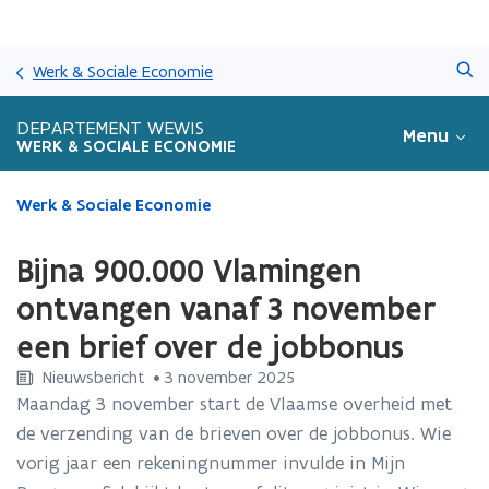
Overslaan
Zoeken
en
Werk & Sociale Economie
naar
de
DEPARTEMENT WEWIS
Menu
inhoud
WERK & SOCIALE ECONOMIE
gaan
Gedaan
Werk & Sociale Economie
met
laden.
Bijna 900.000 Vlamingen
U
bevindt
ontvangen vanaf 3 november
zich
een brief over de jobbonus
op:
Bijna
Nieuwsbericht
 •
3 november 2025
900.000
Maandag 3 november start de Vlaamse overheid met
Vlamingen
de verzending van de brieven over de jobbonus. Wie
ontvangen
vanaf
vorig jaar een rekeningnummer invulde in Mijn
3