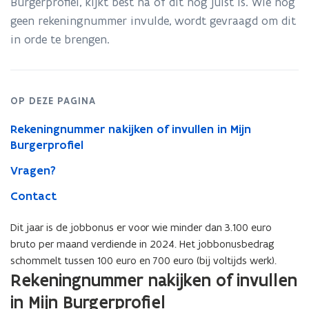
Burgerprofiel, kijkt best na of dit nog juist is. Wie nog
november
geen rekeningnummer invulde, wordt gevraagd om dit
een
brief
in orde te brengen.
over
de
jobbonus
OP DEZE PAGINA
Rekeningnummer nakijken of invullen in Mijn
Burgerprofiel
Vragen?
Contact
Dit jaar is de jobbonus er voor wie minder dan 3.100 euro
bruto per maand verdiende in 2024. Het jobbonusbedrag
schommelt tussen 100 euro en 700 euro (bij voltijds werk).
Rekeningnummer nakijken of invullen
in Mijn Burgerprofiel