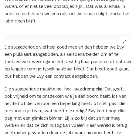
waren, of er niet te veel opstapjes zijn… Dat was allemaal in
orde, en nu hebben we een rolstoel die binnen blijft, zodat het
labo clean blijft.
(Klik
op
De stageperiode viel heel goed mee en dan hebben we Evy
de
een plukkaart aangeboden, als seizoenarbeider, om af te
afbeelding
toetsen welk werkregime het best bij haar paste en of dat ook
voor
op langere termijn fysiek haalbaar bleef. Dat bleef goed gaan,
een
vergrote
dus hebben we Evy een contract aangeboden.
weergave)
Die stageperiode maakte het heel laagdrempelig. Dat geeft
ook vrijheid om te ontdekken wie je aan boord haalt, los van
het feit of die persoon een beperking heeft of niet: past die
persoon in je team, wat heeft die nodig? Evy komt nog elke
dag met een glimlach binnen. Zij is zo blij dat ze hier mag
werken en dat ze zich nuttig kan voelen. Haar wereld is terug
veel ruimer geworden door de job, want hiervoor heeft ze