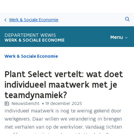
Overslaan
Zoeken
en
Werk & Sociale Economie
naar
de
DEPARTEMENT WEWIS
Menu
inhoud
WERK & SOCIALE ECONOMIE
gaan
Gedaan
Werk & Sociale Economie
met
laden.
Plant Select vertelt: wat doet
U
bevindt
individueel maatwerk met je
zich
teamdynamiek?
op:
Plant
Nieuwsbericht
 •
19 december 2025
Select
Individueel maatwerk is nog te weinig gekend door
vertelt:
werkgevers. Daar willen we verandering in brengen
wat
doet
met verhalen van op de werkvloer. Vandaag lichten
individueel