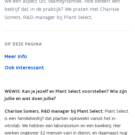
we één aspect uit: teamdynamiek. Hoe beleeft een
maatwerk
bedrijf dat in de praktijk? We praten met Charisse
met
je
Somers, R&D-manager bij Plant Select.
teamdynamiek?
OP DEZE PAGINA
Meer info
Ook interessant
WEWIS: Kan je jezelf en Plant Select voorstellen? Wie zijn
jullie en wat doen jullie?
Charisse Somers, R&D manager bij Plant Select:
Plant Select
is een familiebedrijf dat planten opkweekt vanuit het in-
vitrolab. We hebben een laboratorium en een kwekerij. Hier
werken ongeveer 32 mensen vast in dienst, en daarnaast nog