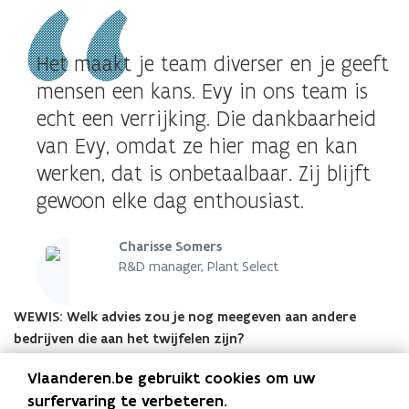
de
afbeelding
voor
Het maakt je team diverser en je geeft
een
vergrote
mensen een kans. Evy in ons team is
weergave)
echt een verrijking. Die dankbaarheid
van Evy, omdat ze hier mag en kan
werken, dat is onbetaalbaar. Zij blijft
gewoon elke dag enthousiast.
Charisse Somers
R&D manager, Plant Select
WEWIS: Welk advies zou je nog meegeven aan andere
bedrijven die aan het twijfelen zijn?
Vlaanderen.be gebruikt cookies om uw
Charisse:
Geef het een kans, bijvoorbeeld via een stage of
proefperiode. Zo leer je iemand kennen. Werkt dat? Dan heb je
surfervaring te verbeteren.