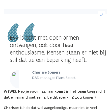
(Klik
op
de
afbeelding
voor
Evy is echt met open armen
een
vergrote
ontvangen, ook door haar
weergave)
enthousiasme. Mensen staan er niet bij
stil dat ze een beperking heeft.
Charisse Somers
R&D manager, Plant Select
WEWIS: Heb je voor haar aankomst in het team toegelicht
dat er iemand met een arbeidsbeperking zou komen?
Charisse:
Ik heb dat wel aangekondigd, maar niet te veel