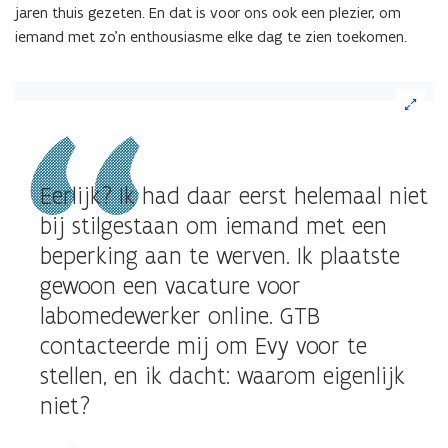
jaren thuis gezeten. En dat is voor ons ook een plezier, om
iemand met zo’n enthousiasme elke dag te zien toekomen.
(Klik
op
de
afbeelding
voor
Eerlijk? Ik had daar eerst helemaal niet
een
vergrote
bij stilgestaan om iemand met een
weergave)
beperking aan te werven. Ik plaatste
gewoon een vacature voor
labomedewerker online. GTB
contacteerde mij om Evy voor te
stellen, en ik dacht: waarom eigenlijk
niet?