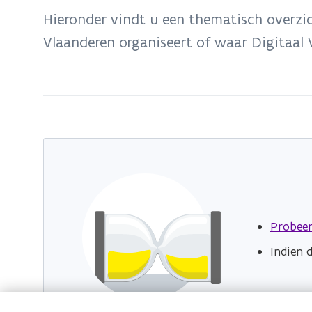
bevindt
Hieronder vindt u een thematisch overzic
zich
Vlaanderen organiseert of waar Digitaal 
op:
Evenementen
Probeer
Indien 