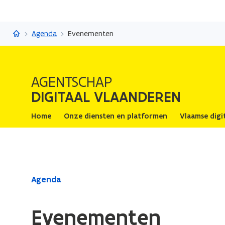
Digitaal Vlaanderen
Agenda
Evenementen
AGENTSCHAP
DIGITAAL VLAANDEREN
Home
Onze diensten en platformen
Vlaamse digi
Gedaan
Agenda
met
laden.
Evenementen
U