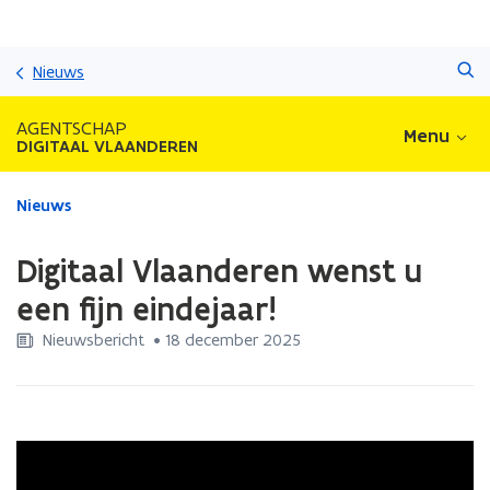
Overslaan
Zoeken
en
Nieuws
naar
de
AGENTSCHAP
Menu
inhoud
DIGITAAL VLAANDEREN
gaan
Gedaan
Nieuws
met
laden.
Digitaal Vlaanderen wenst u
U
bevindt
een fijn eindejaar!
zich
Nieuwsbericht
 •
18 december 2025
op:
Digitaal
Vlaanderen
wenst
u
een
fijn