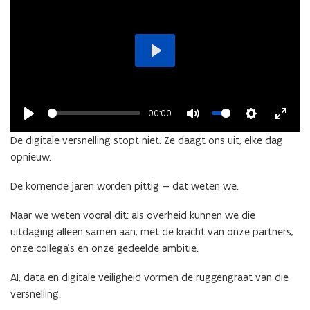
eindejaar!
Play
00:00
Play
Mute
Settings
Enter
De digitale versnelling stopt niet. Ze daagt ons uit, elke dag
fullsc
opnieuw.
De komende jaren worden pittig — dat weten we.
Maar we weten vooral dit: als overheid kunnen we die
uitdaging alleen samen aan, met de kracht van onze partners,
onze collega’s en onze gedeelde ambitie.
AI, data en digitale veiligheid vormen de ruggengraat van die
versnelling.