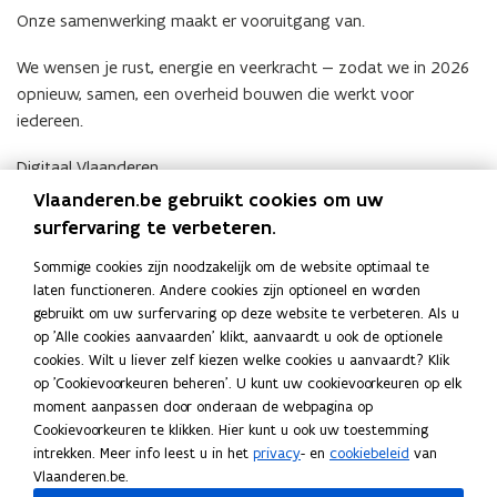
Onze samenwerking maakt er vooruitgang van.
We wensen je rust, energie en veerkracht — zodat we in 2026
opnieuw, samen, een overheid bouwen die werkt voor
iedereen.
Digitaal Vlaanderen
Vlaanderen.be gebruikt cookies om uw
surfervaring te verbeteren.
Sommige cookies zijn noodzakelijk om de website optimaal te
Vooruitgang maak je nooit alleen.
laten functioneren. Andere cookies zijn optioneel en worden
Dankjewel om samen met ons de
gebruikt om uw surfervaring op deze website te verbeteren. Als u
overheid van morgen te bouwen.
op 'Alle cookies aanvaarden' klikt, aanvaardt u ook de optionele
cookies. Wilt u liever zelf kiezen welke cookies u aanvaardt? Klik
op 'Cookievoorkeuren beheren'. U kunt uw cookievoorkeuren op elk
moment aanpassen door onderaan de webpagina op
Deel deze pagina
Cookievoorkeuren te klikken. Hier kunt u ook uw toestemming
intrekken. Meer info leest u in het
privacy
- en
cookiebeleid
van
F
L
K
Vlaanderen.be.
a
i
o