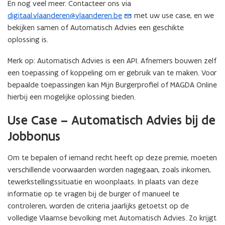
En nog veel meer. Contacteer ons via
digitaal.vlaanderen@vlaanderen.be
met uw use case, en we
(
bekijken samen of Automatisch Advies een geschikte
o
oplossing is.
p
e
Merk op: Automatisch Advies is een API. Afnemers bouwen zelf
n
een toepassing of koppeling om er gebruik van te maken. Voor
t
bepaalde toepassingen kan Mijn Burgerprofiel of MAGDA Online
i
hierbij een mogelijke oplossing bieden.
n
u
Use Case – Automatisch Advies bij de
w
Jobbonus
e
-
Om te bepalen of iemand recht heeft op deze premie, moeten
m
verschillende voorwaarden worden nagegaan, zoals inkomen,
a
tewerkstellingssituatie en woonplaats. In plaats van deze
i
informatie op te vragen bij de burger of manueel te
l
controleren, worden de criteria jaarlijks getoetst op de
a
volledige Vlaamse bevolking met Automatisch Advies. Zo krijgt
p