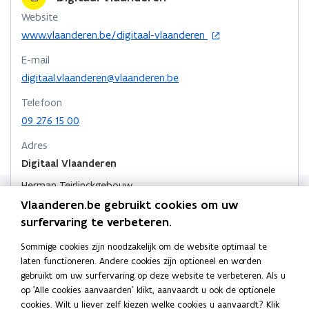
o
i
r
Website
k
n
l
o
www.vlaanderen.be/digitaal-vlaanderen
o
o
i
p
p
p
n
E-mail
e
e
e
k
n
digitaal.vlaanderen@vlaanderen.be
n
n
n
t
Telefoon
t
i
t
a
09 276 15 00
n
i
i
a
n
n
n
r
Adres
i
n
n
k
Digitaal Vlaanderen
e
i
i
l
u
Herman Teirlinckgebouw
e
e
e
w
Havenlaan 88, 1000 Brussel, België
Vlaanderen.be gebruikt cookies om uw
u
u
m
v
o
Routeplanner
surfervaring te verbeteren.
w
e
w
b
p
n
v
v
o
e
Digitaal Vlaanderen
Sommige cookies zijn noodzakelijk om de website optimaal te
s
e
e
r
n
laten functioneren. Andere cookies zijn optioneel en worden
Koningin Maria Hendrikaplein 70, 9000 Gent, België
t
t
n
n
d
gebruikt om uw surfervaring op deze website te verbeteren. Als u
o
Routeplanner
e
i
s
s
op 'Alle cookies aanvaarden' klikt, aanvaardt u ook de optionele
p
r
n
Postadres
cookies. Wilt u liever zelf kiezen welke cookies u aanvaardt? Klik
t
t
e