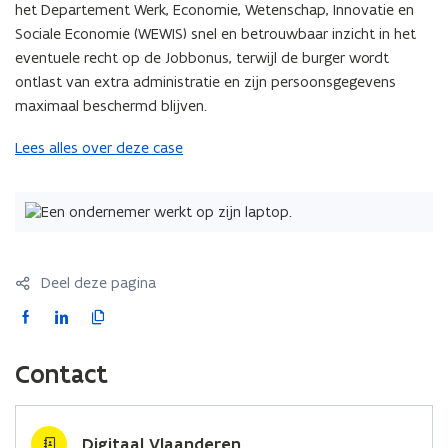
het Departement Werk, Economie, Wetenschap, Innovatie en
p
Sociale Economie (WEWIS) snel en betrouwbaar inzicht in het
l
eventuele recht op de Jobbonus, terwijl de burger wordt
i
ontlast van extra administratie en zijn persoonsgegevens
c
maximaal beschermd blijven.
a
t
Lees alles over deze case
i
e
)
Deel deze pagina
F
L
K
a
i
o
c
n
p
Contact
e
k
i
b
e
e
o
d
e
Digitaal Vlaanderen