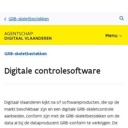
Overslaan
Zoeken
en
GRB-skeletbestekken
naar
de
AGENTSCHAP
Menu
inhoud
DIGITAAL VLAANDEREN
gaan
Gedaan
GRB-skeletbestekken
met
laden.
Digitale controlesoftware
U
bevindt
zich
op:
Digitale
controlesoftware
Digitaal Vlaanderen kijkt na of softwareproducten, die op de
markt beschikbaar zijn en een digitale GRB-skeletcontrole
aanbieden, conform zijn met de GRB-skeletbestekken om de
data al bij de dataproducent GRB-conform te verkrijgen. De