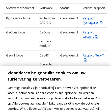
links)
rechts)
Softwareproducent
Software
Status
Validatierapport
(
Pythagoras bvba
Pythagoras
Gevalideerd
Rapport
P
CAD GIS
Pythagoras
D
F
(
GeOpus bvba
GeOpus
Gevalideerd
Rapport
b
P
GRB-
GeOpus
e
D
controle
s
F
module
t
b
a
e
(
Geo-IT bvba
Geo-IT
Gevalideerd
Rapport Geo-IT
n
s
P
GRB
d
t
D
Controle
o
a
F
p
Vlaanderen.be gebruikt cookies om uw
n
b
e
d
Voor gevalideerde softwareproducten wordt een
e
surfervaring te verbeteren.
n
o
s
validatierapport ter beschikking gesteld.
t
p
t
Sommige cookies zijn noodzakelijk om de website optimaal te
i
e
a
laten functioneren. Andere cookies zijn optioneel en worden
Indien u als softwareproducent een digitale GRB-
n
n
n
gebruikt om uw surfervaring op deze website te verbeteren. Als u
n
t
skeletcontrole aanbiedt en u bent geïnteresseerd in een
d
i
op 'Alle cookies aanvaarden' klikt, aanvaardt u ook de optionele
i
o
validatie, dan neemt u contact op via e-mail naar de Helpdesk
e
n
cookies. Wilt u liever zelf kiezen welke cookies u aanvaardt? Klik
p