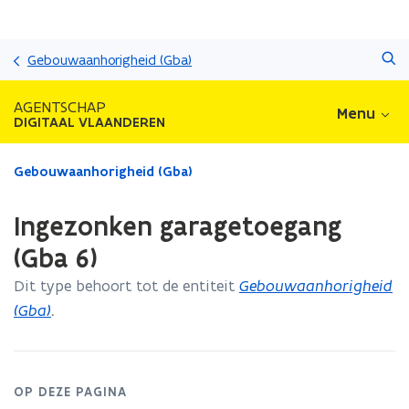
Overslaan
Zoeken
en
Gebouwaanhorigheid (Gba)
naar
de
AGENTSCHAP
Menu
inhoud
DIGITAAL VLAANDEREN
gaan
Gedaan
Gebouwaanhorigheid (Gba)
met
laden.
Ingezonken garagetoegang
U
bevindt
(Gba 6)
zich
Dit type behoort tot de entiteit
Gebouwaanhorigheid
op:
Ingezonken
(Gba)
.
garagetoegang
(Gba
6)
OP DEZE PAGINA