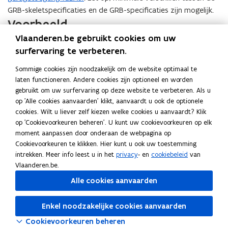
GRB-skeletspecificaties en de GRB-specificaties zijn mogelijk.
Voorbeeld
Vlaanderen.be gebruikt cookies om uw
Deze ingezonken garagetoegang, aanleunend bij het
surfervaring te verbeteren.
gebouw aan de grond (Gbg, roze lijn in foto), wordt
Sommige cookies zijn noodzakelijk om de website optimaal te
opgenomen als gebouwaanhorigheid (Gba, gele lijn) van het
laten functioneren. Andere cookies zijn optioneel en worden
type ‘ingezonken garagetoegang’.
Vorige
Volgen
gebruikt om uw surfervaring op deze website te verbeteren. Als u
slide
slide
op 'Alle cookies aanvaarden' klikt, aanvaardt u ook de optionele
1/3
cookies. Wilt u liever zelf kiezen welke cookies u aanvaardt? Klik
op 'Cookievoorkeuren beheren'. U kunt uw cookievoorkeuren op elk
moment aanpassen door onderaan de webpagina op
Cookievoorkeuren te klikken. Hier kunt u ook uw toestemming
Deel deze pagina
intrekken. Meer info leest u in het
privacy
- en
cookiebeleid
van
F
L
K
Vlaanderen.be.
a
i
o
Alle cookies aanvaarden
c
n
p
e
k
i
Volg Digitaal Vlaanderen op
Enkel noodzakelijke cookies aanvaarden
b
e
e
opent in nieuw venster
Linkedin
Cookievoorkeuren beheren
o
d
e