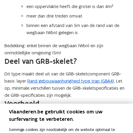
een oppervlakte heeft die groter is dan 4m²
meer dan drie treden omvat
binnen een afstand van 5m van de rand van de
wegbaan (Wbn) gelegen is
Bedekking: enkel binnen de wegbaan (Wbn) en zijn
onmiddellijke omgeving (5m)
Deel van GRB-skelet?
Dit type maakt deel uit van de GRB-skeletcomponent GRB-
basis: layer
Rand gebouwaanhorigheid type trap (GBA4)
. Let
op, minimale verschillen tussen de GRB-skeletspecificaties en
de GRB-specificaties zijn mogelijk.
Voorbeeld
Vlaanderen.be gebruikt cookies om uw
Deze trap, aanleunend bij het gebouw aan de grond (Gbg,
surfervaring te verbeteren.
roze lijn in foto), wordt opgenomen als
Sommige cookies zijn noodzakelijk om de website optimaal te
gebouwaanhorigheid (Gba, gele lijn) van het type ‘trap’