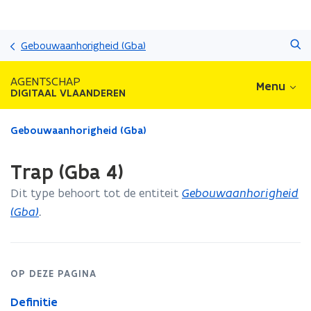
Overslaan
Zoeken
en
Gebouwaanhorigheid (Gba)
naar
de
AGENTSCHAP
Menu
inhoud
DIGITAAL VLAANDEREN
gaan
Gedaan
Gebouwaanhorigheid (Gba)
met
laden.
Trap (Gba 4)
U
bevindt
Dit type behoort tot de entiteit
Gebouwaanhorigheid
zich
(Gba)
.
op:
Trap
(Gba
4)
OP DEZE PAGINA
Definitie