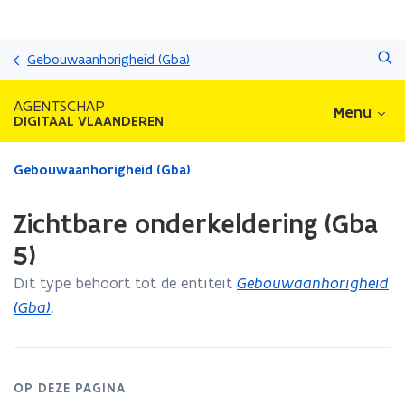
Overslaan
Zoeken
en
Gebouwaanhorigheid (Gba)
naar
de
AGENTSCHAP
Menu
inhoud
DIGITAAL VLAANDEREN
gaan
Gedaan
Gebouwaanhorigheid (Gba)
met
laden.
Zichtbare onderkeldering (Gba
U
bevindt
5)
zich
Dit type behoort tot de entiteit
Gebouwaanhorigheid
op:
Zichtbare
(Gba)
.
onderkeldering
(Gba
5)
OP DEZE PAGINA