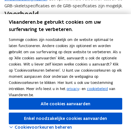
GRB-skeletspecificaties en de GRB-specificaties zijn mogelijk.
Voorbeeld
Vlaanderen.be gebruikt cookies om uw
Deze zichtbare onderkeldering, aanleunend bij het gebouw
surfervaring te verbeteren.
aan de grond (Gbg, roze lijn in foto), wordt opgenomen als
Sommige cookies zijn noodzakelijk om de website optimaal te
gebouwaanhorigheid (Gba, gele lijn) van het type ‘zichtbare
laten functioneren. Andere cookies zijn optioneel en worden
onderkeldering’.
Vorige
Volgen
gebruikt om uw surfervaring op deze website te verbeteren. Als u
slide
slide
op 'Alle cookies aanvaarden' klikt, aanvaardt u ook de optionele
1/3
cookies. Wilt u liever zelf kiezen welke cookies u aanvaardt? Klik
op 'Cookievoorkeuren beheren'. U kunt uw cookievoorkeuren op elk
moment aanpassen door onderaan de webpagina op
Cookievoorkeuren te klikken. Hier kunt u ook uw toestemming
Deel deze pagina
intrekken. Meer info leest u in het
privacy
- en
cookiebeleid
van
F
L
K
Vlaanderen.be.
a
i
o
Alle cookies aanvaarden
c
n
p
e
k
i
Volg Digitaal Vlaanderen op
Enkel noodzakelijke cookies aanvaarden
b
e
e
opent in nieuw venster
Linkedin
Cookievoorkeuren beheren
o
d
e