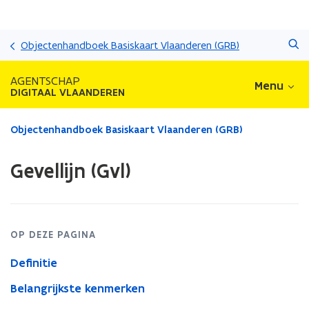
Overslaan
Zoeken
en
Objectenhandboek Basiskaart Vlaanderen (GRB)
naar
de
AGENTSCHAP
Menu
inhoud
DIGITAAL VLAANDEREN
gaan
Gedaan
Objectenhandboek Basiskaart Vlaanderen (GRB)
met
laden.
Gevellijn (Gvl)
U
bevindt
zich
op:
Gevellijn
OP DEZE PAGINA
(Gvl)
Definitie
Belangrijkste kenmerken