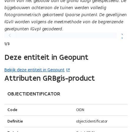
vorm van het gebouw aan de grond (Gbg) gerespecteerd. De
bijgebouwen achteraan de tuinen werden volledig
fotogrammetrisch gekarteerd (paarse punten). De gevellijnen
(Gvl) worden volgens de meetmethode van de begrenzende
gevelpunten (Gvp) gecodeerd.
Vorige
Volgen
slide
slide
1/3
Deze entiteit in Geopunt
Bekijk deze entiteit in Geopunt
(
(Scroll
(Scroll
Attributen GRBgis-product
o
links)
rechts)
p
e
OBJECTIDENTIFICATOR
n
t
Code
OIDN
i
n
Definitie
objectidentificator
n