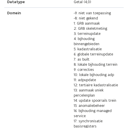
Datatype
Getal (4,0)
Domein
-9: niet van toepassing
-8: niet gekend
1: GRB aanmaak
2: GRB skeletmeting
3: terreinupdate
4: bijhouding
binnengebieden
5: kadastralisatie
6: globale terreinupdate
7: as built
8: lokale bijhouding terrein
9: correcties
10: lokale bijhouding adp
11: adpupdate
12: tertiaire kadastralisatie
13: aanmaak uniek
percelenplan
14: update spoorrails trein
15: anomaliebeheer
16: bijhouding managed
service
17: synchronisatie
basisregisters