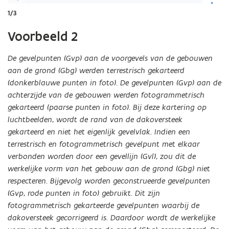
u
slide
slide
1/3
w
v
Voorbeeld 2
e
n
De gevelpunten (Gvp) aan de voorgevels van de gebouwen
s
aan de grond (Gbg) werden terrestrisch gekarteerd
t
(donkerblauwe punten in foto). De gevelpunten (Gvp) aan de
e
achterzijde van de gebouwen werden fotogrammetrisch
r
gekarteerd (paarse punten in foto). Bij deze kartering op
)
luchtbeelden, wordt de rand van de dakoversteek
gekarteerd en niet het eigenlijk gevelvlak. Indien een
terrestrisch en fotogrammetrisch gevelpunt met elkaar
verbonden worden door een gevellijn (Gvl), zou dit de
werkelijke vorm van het gebouw aan de grond (Gbg) niet
respecteren. Bijgevolg worden geconstrueerde gevelpunten
(Gvp, rode punten in foto) gebruikt. Dit zijn
fotogrammetrisch gekarteerde gevelpunten waarbij de
dakoversteek gecorrigeerd is. Daardoor wordt de werkelijke