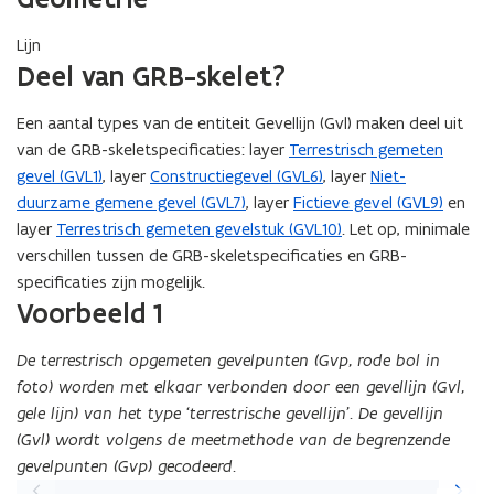
F
Lijn
b
Deel van GRB-skelet?
e
s
Een aantal types van de entiteit Gevellijn (Gvl) maken deel uit
t
van de GRB-skeletspecificaties: layer
Terrestrisch gemeten
a
gevel (GVL1)
, layer
Constructiegevel (GVL6)
, layer
Niet-
n
duurzame gemene gevel (GVL7)
, layer
Fictieve gevel (GVL9)
en
d
layer
Terrestrisch gemeten gevelstuk (GVL10)
. Let op, minimale
o
verschillen tussen de GRB-skeletspecificaties en GRB-
p
specificaties zijn mogelijk.
e
Voorbeeld 1
n
t
De terrestrisch opgemeten gevelpunten (Gvp, rode bol in
i
foto) worden met elkaar verbonden door een gevellijn (Gvl,
n
gele lijn) van het type ‘terrestrische gevellijn’. De gevellijn
n
(Gvl) wordt volgens de meetmethode van de begrenzende
i
gevelpunten (Gvp) gecodeerd.
e
Vorige
Volgen