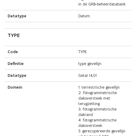
in de GRB-beheerdatabank
Datatype
Datum
TYPE
Code
TYPE
Definitie
type gevellijn
Datatype
Getal (4,0)
Domein
1: terrestrische gevellijn
2: fotogrammetrische
dakoversteek met
terugzetting
3: fotogrammetrische
dakrand
4: fotogrammetrische
dakoversteek
5: gerecupereerde gevellijn