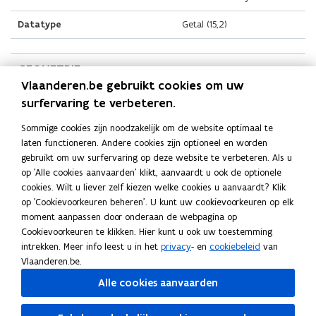
Datatype
Getal (15,2)
GEOMETRIE
Vlaanderen.be gebruikt cookies om uw
surfervaring te verbeteren.
Code
Geometrie
Sommige cookies zijn noodzakelijk om de website optimaal te
Definitie
Geometrie van GRB -
laten functioneren. Andere cookies zijn optioneel en worden
Gvl - gevellijn
gebruikt om uw surfervaring op deze website te verbeteren. Als u
op 'Alle cookies aanvaarden' klikt, aanvaardt u ook de optionele
Datatype
GM_Curve
cookies. Wilt u liever zelf kiezen welke cookies u aanvaardt? Klik
op 'Cookievoorkeuren beheren'. U kunt uw cookievoorkeuren op elk
moment aanpassen door onderaan de webpagina op
Cookievoorkeuren te klikken. Hier kunt u ook uw toestemming
Deel deze pagina
intrekken. Meer info leest u in het
privacy
- en
cookiebeleid
van
F
L
K
Vlaanderen.be.
a
i
o
Alle cookies aanvaarden
c
n
p
e
k
i
Volg Digitaal Vlaanderen op