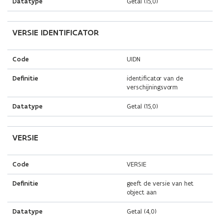
Datatype
Getal (15,0)
i
e
u
VERSIE IDENTIFICATOR
w
v
Code
UIDN
e
n
Definitie
identificator van de
s
verschijningsvorm
t
Datatype
Getal (15,0)
e
r
)
VERSIE
Code
VERSIE
Definitie
geeft de versie van het
object aan
Datatype
Getal (4,0)