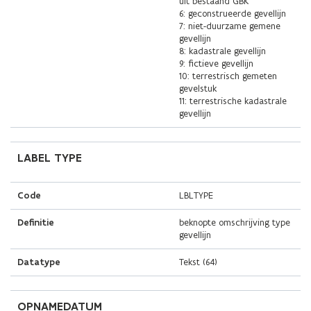
uit bestaand GBK
6: geconstrueerde gevellijn
7: niet-duurzame gemene
gevellijn
8: kadastrale gevellijn
9: fictieve gevellijn
10: terrestrisch gemeten
gevelstuk
11: terrestrische kadastrale
gevellijn
LABEL TYPE
Code
LBLTYPE
Definitie
beknopte omschrijving type
gevellijn
Datatype
Tekst (64)
OPNAMEDATUM