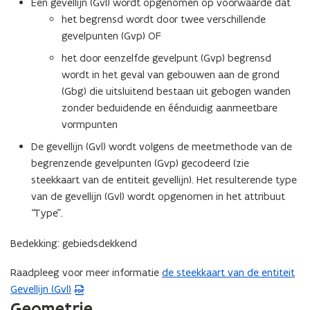
Een gevellijn (Gvl) wordt opgenomen op voorwaarde dat
het begrensd wordt door twee verschillende
gevelpunten (Gvp) OF
het door eenzelfde gevelpunt (Gvp) begrensd
wordt in het geval van gebouwen aan de grond
(Gbg) die uitsluitend bestaan uit gebogen wanden
zonder beduidende en éénduidig aanmeetbare
vormpunten
De gevellijn (Gvl) wordt volgens de meetmethode van de
begrenzende gevelpunten (Gvp) gecodeerd (zie
steekkaart van de entiteit gevellijn). Het resulterende type
van de gevellijn (Gvl) wordt opgenomen in het attribuut
“Type”.
Bedekking: gebiedsdekkend
Raadpleeg voor meer informatie
de steekkaart van de entiteit
(
Gevellijn (Gvl)
P
Geometrie
D