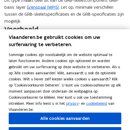
Dit type maakt deel uit van de GRB-skeletcomponent GRB-
basis: layer
Grenspaal (WPI5)
. Let op, minimale verschillen
tussen de GRB-skeletspecificaties en de GRB-specificaties zijn
mogelijk.
Voorbeeld
Vlaanderen.be gebruikt cookies om uw
Deze grenspaal (landsgrens België en Nederland) wordt
surfervaring te verbeteren.
opgenomen als puntvormige inrichting (Wpi, gele bol in
Sommige cookies zijn noodzakelijk om de website optimaal te
foto) van het type ‘grenspaal’. Elk exemplaar wordt centraal
laten functioneren. Andere cookies zijn optioneel en worden
in het basisoppervlak aangemeten.
Vorige
Volgen
gebruikt om uw surfervaring op deze website te verbeteren. Als u
slide
slide
op 'Alle cookies aanvaarden' klikt, aanvaardt u ook de optionele
1/3
cookies. Wilt u liever zelf kiezen welke cookies u aanvaardt? Klik
op 'Cookievoorkeuren beheren'. U kunt uw cookievoorkeuren op elk
moment aanpassen door onderaan de webpagina op
Cookievoorkeuren te klikken. Hier kunt u ook uw toestemming
Deel deze pagina
intrekken. Meer info leest u in het
privacy
- en
cookiebeleid
van
F
L
K
Vlaanderen.be.
a
i
o
Alle cookies aanvaarden
c
n
p
e
k
i