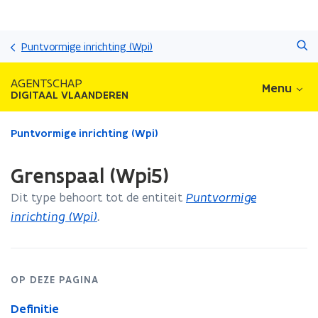
Overslaan
Zoeken
en
Puntvormige inrichting (Wpi)
naar
de
AGENTSCHAP
Menu
inhoud
DIGITAAL VLAANDEREN
gaan
Gedaan
Puntvormige inrichting (Wpi)
met
laden.
Grenspaal (Wpi5)
U
bevindt
Dit type behoort tot de entiteit
Puntvormige
zich
inrichting (Wpi)
.
op:
Grenspaal
(Wpi5)
OP DEZE PAGINA
Definitie