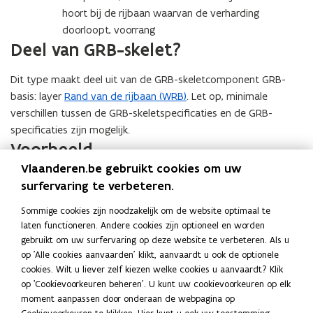
hoort bij de rijbaan waarvan de verharding
doorloopt, voorrang
Deel van GRB-skelet?
Dit type maakt deel uit van de GRB-skeletcomponent GRB-
basis: layer
Rand van de rijbaan (WRB)
. Let op, minimale
verschillen tussen de GRB-skeletspecificaties en de GRB-
specificaties zijn mogelijk.
Voorbeeld
Vlaanderen.be gebruikt cookies om uw
De rijbaan in dit voorbeeld bestaat uit één rijstrook,
surfervaring te verbeteren.
gecombineerd met een straatgoot. De rand van de rijbaan
Sommige cookies zijn noodzakelijk om de website optimaal te
(Wrb, bruine lijn) wordt gekarteerd aan de buitenzijde van
laten functioneren. Andere cookies zijn optioneel en worden
de straatgoot.
Vorige
Volgen
gebruikt om uw surfervaring op deze website te verbeteren. Als u
slide
slide
op 'Alle cookies aanvaarden' klikt, aanvaardt u ook de optionele
1/3
cookies. Wilt u liever zelf kiezen welke cookies u aanvaardt? Klik
op 'Cookievoorkeuren beheren'. U kunt uw cookievoorkeuren op elk
moment aanpassen door onderaan de webpagina op