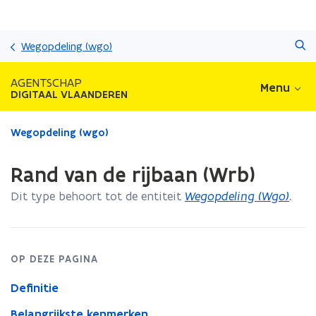
Overslaan
Zoeken
en
Wegopdeling (wgo)
naar
de
AGENTSCHAP
Menu
inhoud
DIGITAAL VLAANDEREN
gaan
Gedaan
Wegopdeling (wgo)
met
laden.
Rand van de rijbaan (Wrb)
U
bevindt
Dit type behoort tot de entiteit
Wegopdeling (Wgo)
.
zich
op:
Rand
van
OP DEZE PAGINA
de
rijbaan
Definitie
(Wrb)
Belangrijkste kenmerken