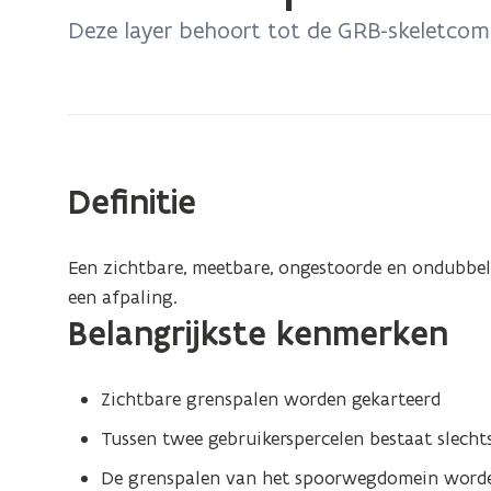
bevindt
Deze layer behoort tot de GRB-skeletc
zich
op:
Skeletcomponenten
-
PRP1
Definitie
Een zichtbare, meetbare, ongestoorde en ondubbelz
een afpaling.
Belangrijkste kenmerken
Zichtbare grenspalen worden gekarteerd
Tussen twee gebruikerspercelen bestaat slech
De grenspalen van het spoorwegdomein worde