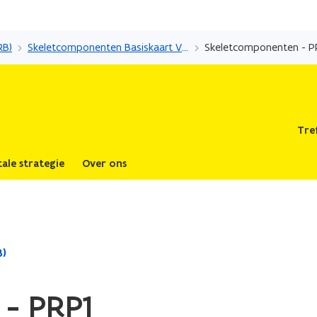
Overslaan
en
RB)
Skeletcomponenten Basiskaart Vlaanderen (GRB)
Skeletcomponenten - P
naar
de
inhoud
gaan
Tre
tale strategie
Over ons
B)
 - PRP1