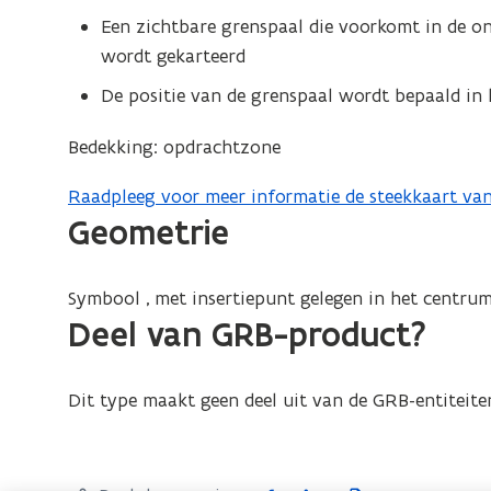
Een zichtbare grenspaal die voorkomt in de on
wordt gekarteerd
De positie van de grenspaal wordt bepaald in
Bedekking: opdrachtzone
Raadpleeg voor meer informatie de steekkaart van
(
Geometrie
P
D
F
Symbool , met insertiepunt gelegen in het centrum
b
Deel van GRB-product?
e
s
Dit type maakt geen deel uit van de GRB-entiteite
t
a
n