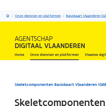
Digitaal Vlaanderen
Onze diensten en platformen
Basiskaart Vlaanderen (G
AGENTSCHAP
DIGITAAL VLAANDEREN
Home
Onze diensten en platformen
Vlaamse digi
Gedaan
Skeletcomponenten Basiskaart Vlaanderen (GR
met
laden.
Skeletcomponenten
U