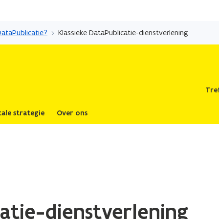
Overslaan
en
DataPublicatie?
Klassieke DataPublicatie-dienstverlening
naar
de
inhoud
gaan
Tre
tale strategie
Over ons
atie-dienstverlening