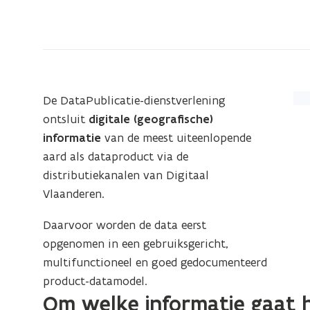
bevindt
zich
op:
Klassieke
DataPublicatie-
De DataPublicatie-dienstverlening
dienstverlening
ontsluit
digitale (geografische)
informatie
van de meest uiteenlopende
aard als dataproduct via de
distributiekanalen van Digitaal
Vlaanderen.
Daarvoor worden de data eerst
opgenomen in een gebruiksgericht,
multifunctioneel en goed gedocumenteerd
product-datamodel.
Om welke informatie gaat 