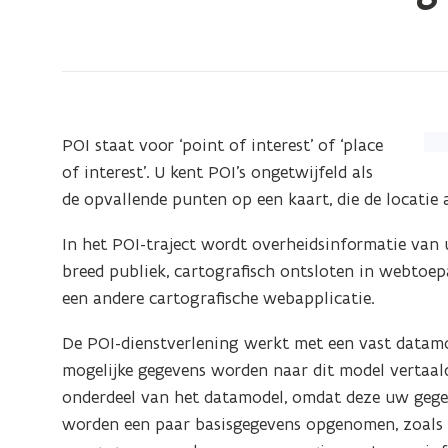
bevindt
zich
op:
POI-
dienstverlening
(Kl
POI staat voor ‘point of interest’ of ‘place
op
of interest’. U kent POI’s ongetwijfeld als
de
de opvallende punten op een kaart, die de locati
afb
In het POI-traject wordt overheidsinformatie van 
vo
breed publiek, cartografisch ontsloten in webtoe
ee
een andere cartografische webapplicatie.
ver
we
De POI-dienstverlening werkt met een vast datamo
mogelijke gegevens worden naar dit model vertaald
onderdeel van het datamodel, omdat deze uw gegev
worden een paar basisgegevens opgenomen, zoals d