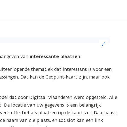
ik
e aangeven van
interessante plaatsen
.
eelding
uiteenlopende thematiek dat interessant is voor een
or
passingen. Dat kan de Geopunt-kaart zijn, maar ook
n
grote
ergave)
del dat door Digitaal Vlaanderen werd opgesteld. Alle
. De locatie van uw gegevens is een belangrijk
ens effectief als plaatsen op de kaart zet. Daarnaast
e naam van die plaats, en tot slot kan een link