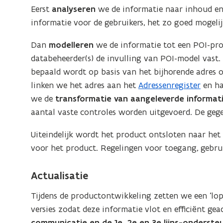
Eerst
analyseren
we de informatie naar inhoud en
informatie voor de gebruikers, het zo goed mogeli
Dan
modelleren
we de informatie tot een POI-pr
databeheerder(s) de invulling van POI-model vast. 
bepaald wordt op basis van het bijhorende adres o
linken we het adres aan het
Adressenregister
en ha
we de
transformatie van aangeleverde informat
aantal vaste controles worden uitgevoerd. De ge
Uiteindelijk wordt het product ontsloten naar het
voor het product. Regelingen voor toegang, gebru
Actualisatie
Tijdens de productontwikkeling zetten we een ‘lo
versies zodat deze informatie vlot en efficiënt g
communicatie en de 1e, 2e en 3e lijns-onderste