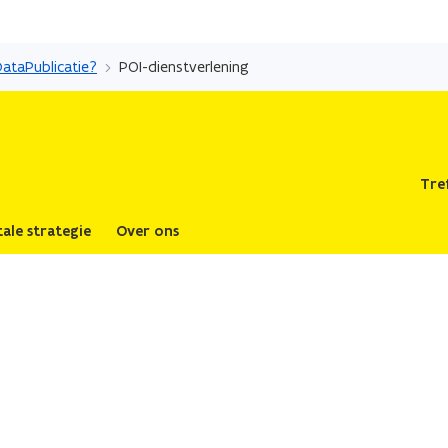
Overslaan
en
DataPublicatie?
POI-dienstverlening
naar
de
inhoud
gaan
Tre
tale strategie
Over ons