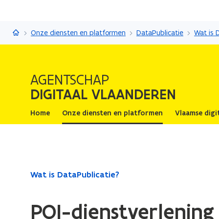
Digitaal Vlaanderen
Onze diensten en platformen
DataPublicatie
Wat is 
AGENTSCHAP
DIGITAAL VLAANDEREN
Home
Onze diensten en platformen
Vlaamse digi
Gedaan
Wat is DataPublicatie?
met
laden.
POI-dienstverlening
U