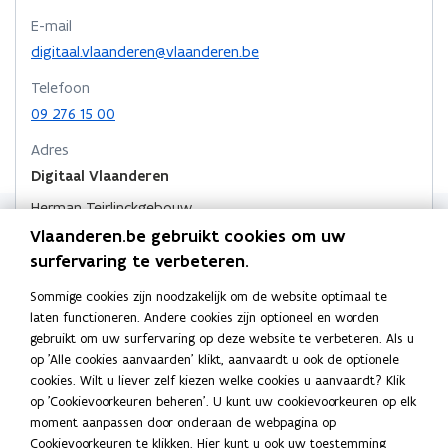
d
p
t
p
p
n
E-mail
t
e
o
e
e
k
o
n
digitaal.vlaanderen@vlaanderen.be
e
n
n
n
e
t
p
Telefoon
p
t
i
t
a
a
a
09 276 15 00
n
s
i
i
a
s
n
s
n
n
r
Adres
s
i
i
n
n
k
Digitaal Vlaanderen
i
e
n
i
i
l
n
u
g
Herman Teirlinckgebouw
e
e
e
g
w
Havenlaan 88, 1000 Brussel, België
Vlaanderen.be gebruikt cookies om uw
u
u
m
v
o
Routeplanner
surfervaring te verbeteren.
w
e
w
b
p
n
v
v
o
e
Digitaal Vlaanderen
Sommige cookies zijn noodzakelijk om de website optimaal te
s
e
e
r
n
laten functioneren. Andere cookies zijn optioneel en worden
Koningin Maria Hendrikaplein 70, 9000 Gent, België
t
t
n
n
d
gebruikt om uw surfervaring op deze website te verbeteren. Als u
o
Routeplanner
e
i
s
s
op 'Alle cookies aanvaarden' klikt, aanvaardt u ook de optionele
p
r
n
Postadres
cookies. Wilt u liever zelf kiezen welke cookies u aanvaardt? Klik
t
t
e
n
op 'Cookievoorkeuren beheren'. U kunt uw cookievoorkeuren op elk
e
n
Digitaal Vlaanderen
e
i
moment aanpassen door onderaan de webpagina op
t
r
r
e
Koning Albert II laan 15 bus 224, 1210 Brussel, België
Cookievoorkeuren te klikken. Hier kunt u ook uw toestemming
i