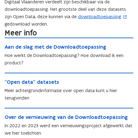
Digitaal Vlaanderen verdeelt zijn beschikbaar via de
downloadtoepassing. Het grootste deel van deze datasets
zijn Open Data, deze kunnen via de
downloadtoepassing
(
gedownload worden.
o
Meer info
p
e
A
A
Aan de slag met de Downloadtoepassing
n
a
a
n
t
Hoe werkt de Downloadtoepassing? Hoe download ik een
n
d
i
product?
d
e
n
e
s
"
n
s
l
"
"Open data" datasets
O
i
l
a
O
p
Meer achtergrondinformatie over open data kunt u hier
e
a
g
p
e
g
terugvinden
u
m
e
n
m
e
w
n
d
e
O
t
v
d
a
O
Over de vernieuwing van de Downloadtoepassing
t
v
d
a
e
t
v
d
e
e
In 2022 en 2023 werd een vernieuwingsproject afgewerkt dat
t
a
n
e
e
r
D
a
we hier toelichten.
"
s
r
D
d
o