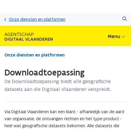
Overslaan
Zoeken
en
Onze diensten en platformen
naar
de
AGENTSCHAP
Menu
inhoud
DIGITAAL VLAANDEREN
gaan
Gedaan
Onze diensten en platformen
met
laden.
Downloadtoepassing
U
bevindt
De Downloadtoepassing biedt alle geografische
zich
datasets aan die Digitaal Vlaanderen verspreidt.
op:
Downloadtoepassing
Via Digitaal Vlaanderen kan een klant - afhankelijk van de aard
van organisatie, de ontvangen rechten en het type product -
heel wat geografische datasets bekomen. Alle datasets die