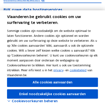
B
D
B
BVK ruwe data hostingservices
V
F
V
K
Korte beschrijving van de remote sensing brondata die
Vlaanderen.be gebruikt cookies om uw
b
K
r
beschikbaar zijn
surfervaring te verbeteren.
e
r
u
s
u
w
Sommige cookies zijn noodzakelijk om de website optimaal te
B
t
w
e
B
BVK applicatie hostingservices
laten functioneren. Andere cookies zijn optioneel en worden
V
e
a
d
V
gebruikt om uw surfervaring op deze website te verbeteren. Als u
K
Digitaal Vlaanderen heeft 2 browserapplicaties om BVK-data
d
a
n
K
op 'Alle cookies aanvaarden' klikt, aanvaardt u ook de optionele
a
a
te raadplegen
t
d
a
cookies. Wilt u liever zelf kiezen welke cookies u aanvaardt? Klik
p
t
a
p
op 'Cookievoorkeuren beheren'. U kunt uw cookievoorkeuren op elk
o
p
a
h
p
moment aanpassen door onderaan de webpagina op
l
p
h
o
l
Cookievoorkeuren te klikken. Hier kunt u ook uw toestemming
Deel deze pagina
i
e
o
s
i
intrekken. Meer info leest u in het
privacy
- en
cookiebeleid
van
c
n
s
F
L
K
t
c
Vlaanderen.be.
a
t
t
i
a
i
o
a
t
Alle cookies aanvaarden
i
n
i
c
n
p
t
i
n
g
n
i
e
k
i
e
g
Volg Digitaal Vlaanderen op
s
Enkel noodzakelijke cookies aanvaarden
e
n
h
b
e
e
opent in nieuw venster
s
Linkedin
e
h
o
Cookievoorkeuren beheren
i
o
d
e
e
r