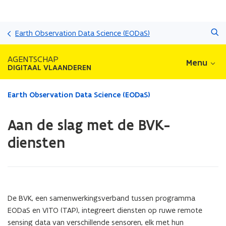
Overslaan
Zoeken
en
Earth Observation Data Science (EODaS)
naar
de
AGENTSCHAP
Menu
inhoud
DIGITAAL VLAANDEREN
gaan
Gedaan
Earth Observation Data Science (EODaS)
met
laden.
Aan de slag met de BVK-
U
bevindt
diensten
zich
op:
Aan
de
slag
De BVK, een samenwerkingsverband tussen programma
met
EODaS en VITO (TAP), integreert diensten op ruwe remote
de
BVK-
sensing data van verschillende sensoren, elk met hun