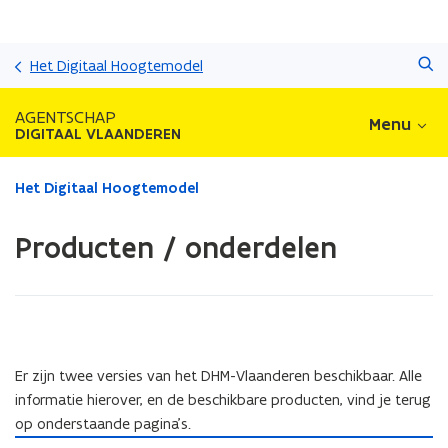
Overslaan
Zoeken
en
Het Digitaal Hoogtemodel
naar
de
AGENTSCHAP
Menu
inhoud
DIGITAAL VLAANDEREN
gaan
Gedaan
Het Digitaal Hoogtemodel
met
laden.
Producten / onderdelen
U
bevindt
zich
op:
Producten
/
onderdelen
Er zijn twee versies van het DHM-Vlaanderen beschikbaar. Alle
informatie hierover, en de beschikbare producten, vind je terug
op onderstaande pagina’s.
D