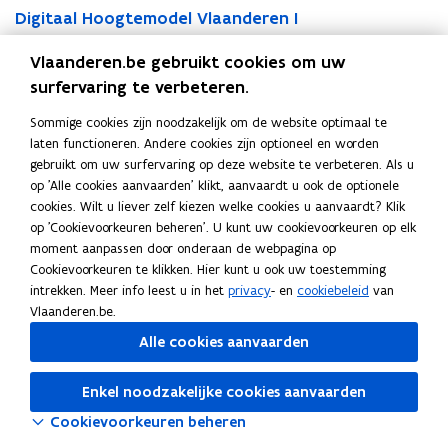
D
Digitaal Hoogtemodel Vlaanderen I
i
i
g
Beschrijving en onderdelen van het DHMV I (2001 - 2004)
g
i
Vlaanderen.be gebruikt cookies om uw
i
t
surfervaring te verbeteren.
D
t
a
D
Digitaal Hoogtemodel Vlaanderen II
i
a
a
Sommige cookies zijn noodzakelijk om de website optimaal te
i
g
Beschrijving en onderdelen van het DHMV II (2013 - 2015)
a
l
laten functioneren. Andere cookies zijn optioneel en worden
g
i
l
H
gebruikt om uw surfervaring op deze website te verbeteren. Als u
i
t
H
o
op 'Alle cookies aanvaarden' klikt, aanvaardt u ook de optionele
t
a
o
o
cookies. Wilt u liever zelf kiezen welke cookies u aanvaardt? Klik
Deel deze pagina
a
a
o
g
op 'Cookievoorkeuren beheren'. U kunt uw cookievoorkeuren op elk
a
l
F
L
K
g
t
moment aanpassen door onderaan de webpagina op
l
H
a
i
o
t
e
Cookievoorkeuren te klikken. Hier kunt u ook uw toestemming
H
o
e
c
n
p
m
intrekken. Meer info leest u in het
privacy
- en
cookiebeleid
van
o
o
m
o
Vlaanderen.be.
e
k
i
o
g
Volg Digitaal Vlaanderen op
o
d
g
b
e
e
t
Alle cookies aanvaarden
opent in nieuw venster
Linkedin
d
e
t
e
o
d
e
e
l
e
m
o
i
r
Enkel noodzakelijke cookies aanvaarden
l
V
m
o
k
n
l
V
l
o
Cookievoorkeuren beheren
d
o
o
i
l
a
d
e