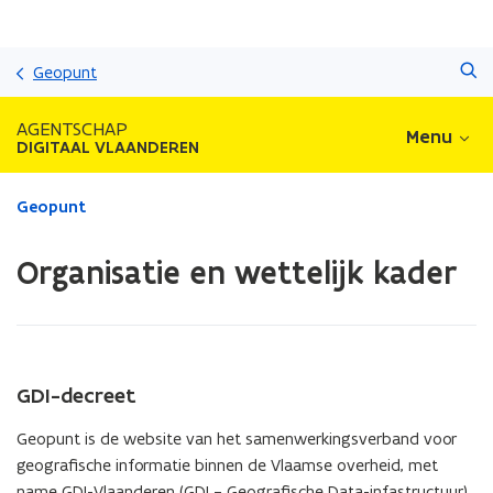
Overslaan
Zoeken
en
Geopunt
naar
de
AGENTSCHAP
Menu
inhoud
DIGITAAL VLAANDEREN
gaan
Gedaan
Geopunt
met
laden.
Organisatie en wettelijk kader
U
bevindt
zich
op:
Organisatie
en
GDI-decreet
wettelijk
kader
Geopunt is de website van het samenwerkingsverband voor
geografische informatie binnen de Vlaamse overheid, met
name GDI-Vlaanderen (GDI = Geografische Data-infastructuur).