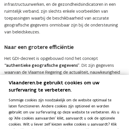
infrastructuurwerken, en de gezondheidsindicatoren in een
t
ruimtelijk verband, zijn slechts enkele voorbeelden van
e
toepassingen waarbij de beschikbaarheid van accurate
r
geografische gegevens onmisbaar zijn bij de ondersteuning
)
van beleidskeuzes.
Naar een grotere efficiëntie
Het GDI-decreet is opgebouwd rond het concept
“authentieke geografische gegevens”
. Dit zijn gegevens
waarvan de Vlaamse Regering de actualiteit, nauwkeurigheid
en volledigheid heeft gecertificeerd. Twee andere cruciale
Vlaanderen.be gebruikt cookies om uw
concepten van het nieuwe decreet zijn het
“decentrale
surfervaring te verbeteren.
beheer”
en de
“meervoudige” toegang
. Dit betekent dat
geografische gegevens beheerd worden op het bestuurlijke
Sommige cookies zijn noodzakelijk om de website optimaal te
laten functioneren. Andere cookies zijn optioneel en worden
niveau waar dat het meest efficiënt kan, maar dat de
gebruikt om uw surfervaring op deze website te verbeteren. Als u
gegevens vervolgens wel maximaal worden gedeeld via een
op 'Alle cookies aanvaarden' klikt, aanvaardt u ook de optionele
netwerkmodel. Dit moet leiden tot een grotere efficiëntie bij
cookies. Wilt u liever zelf kiezen welke cookies u aanvaardt? Klik
de werking van de overheid en de contacten met de burger.