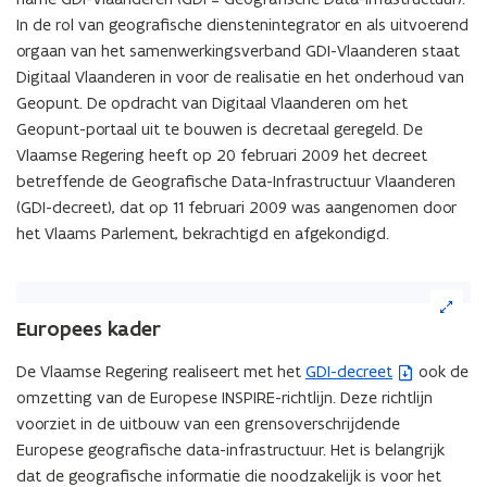
In de rol van geografische dienstenintegrator en als uitvoerend
orgaan van het samenwerkingsverband GDI-Vlaanderen staat
Digitaal Vlaanderen in voor de realisatie en het onderhoud van
Geopunt. De opdracht van Digitaal Vlaanderen om het
Geopunt-portaal uit te bouwen is decretaal geregeld. De
Vlaamse Regering heeft op 20 februari 2009 het decreet
betreffende de Geografische Data-Infrastructuur Vlaanderen
(GDI-decreet), dat op 11 februari 2009 was aangenomen door
het Vlaams Parlement, bekrachtigd en afgekondigd.
(Klik
op
Europees kader
de
afbeelding
De Vlaamse Regering realiseert met het
GDI-decreet
ook de
(
voor
omzetting van de Europese INSPIRE-richtlijn. Deze richtlijn
b
een
voorziet in de uitbouw van een grensoverschrijdende
e
vergrote
Europese geografische data-infrastructuur. Het is belangrijk
s
weergave)
dat de geografische informatie die noodzakelijk is voor het
t