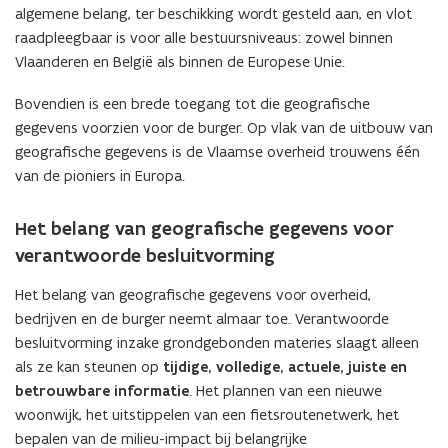
algemene belang, ter beschikking wordt gesteld aan, en vlot
a
raadpleegbaar is voor alle bestuursniveaus: zowel binnen
n
Vlaanderen en België als binnen de Europese Unie.
d
o
Bovendien is een brede toegang tot die geografische
p
gegevens voorzien voor de burger. Op vlak van de uitbouw van
e
geografische gegevens is de Vlaamse overheid trouwens één
n
van de pioniers in Europa.
t
i
Het belang van geografische gegevens voor
n
verantwoorde besluitvorming
n
i
Het belang van geografische gegevens voor overheid,
e
bedrijven en de burger neemt almaar toe. Verantwoorde
u
besluitvorming inzake grondgebonden materies slaagt alleen
w
als ze kan steunen op
tijdige, volledige, actuele, juiste en
v
betrouwbare informatie
. Het plannen van een nieuwe
e
woonwijk, het uitstippelen van een fietsroutenetwerk, het
n
bepalen van de milieu-impact bij belangrijke
s