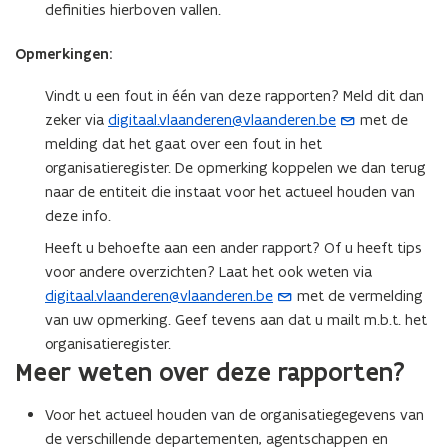
definities hierboven vallen.
p
e
e
n
Opmerkingen:
n
s
t
t
Vindt u een fout in één van deze rapporten? Meld dit dan
i
e
zeker via
digitaal.vlaanderen@vlaanderen.be
met de
(
n
r
melding dat het gaat over een fout in het
o
n
)
organisatieregister. De opmerking koppelen we dan terug
p
i
naar de entiteit die instaat voor het actueel houden van
e
e
deze info.
n
u
t
Heeft u behoefte aan een ander rapport? Of u heeft tips
w
i
voor andere overzichten? Laat het ook weten via
v
n
digitaal.vlaanderen@vlaanderen.be
met de vermelding
(
e
u
van uw opmerking. Geef tevens aan dat u mailt m.b.t. het
o
n
w
organisatieregister.
p
s
e
Meer weten over deze rapporten?
e
t
-
n
e
m
Voor het actueel houden van de organisatiegegevens van
t
r
a
de verschillende departementen, agentschappen en
i
)