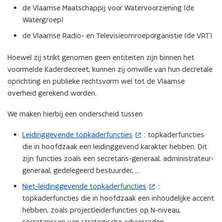
de Vlaamse Maatschappij voor Watervoorziening (de
Watergroep)
de Vlaamse Radio- en Televisieomroeporganistie (de VRT)
Hoewel zij strikt genomen geen entiteiten zijn binnen het
voormelde Kaderdecreet, kunnen zij omwille van hun decretale
oprichting en publieke rechtsvorm wel tot de Vlaamse
overheid gerekend worden.
We maken hierbij een onderscheid tussen
Leidinggevende topkaderfuncties
: topkaderfuncties
(
die in hoofdzaak een leidinggevend karakter hebben. Dit
o
zijn functies zoals een secretaris-generaal, administrateur-
p
generaal, gedelegeerd bestuurder, …
e
n
Niet-leidinggevende topkaderfuncties
:
(
t
topkaderfuncties die in hoofdzaak een inhoudelijke accent
o
i
hebben, zoals projectleiderfuncties op N-niveau,
p
n
secretarissen van strategische adviesraden, …