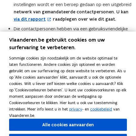
i
instellingen wordt er een beroep gedaan op een uitgebreid
n
l
netwerk van gemandateerde contactpersonen. U kan
u
a
via dit rapport
raadplegen over wie dit gaat.
(
w
p
o
e
Die contactpersonen hebben via een gebruiksvriendelijke
p
p
-
invoermodule toegang tot de organisatiedatabank en
l
Vlaanderen.be gebruikt cookies om uw
e
m
dragen de verantwoordelijkheid voor de kwaliteit van de
i
surfervaring te verbeteren.
n
a
eigen organisatiegegevens. Eventuele foutjes
c
t
i
kunnen/mogen hen rechtstreeks gesignaleerd worden
Sommige cookies zijn noodzakelijk om de website optimaal te
a
i
l
laten functioneren. Andere cookies zijn optioneel en worden
(eventueel met een kopie naar
adressen@vlaanderen.be
(
t
n
a
gebruikt om uw surfervaring op deze website te verbeteren. Als u
). Enkele minuten na het uitvoeren van de aanpassing
o
i
op 'Alle cookies aanvaarden' klikt, aanvaardt u ook de optionele
n
p
worden de bestanden op de site automatisch
p
e
cookies. Wilt u liever zelf kiezen welke cookies u aanvaardt? Klik
i
p
geactualiseerd.
e
)
op 'Cookievoorkeuren beheren'. U kunt uw cookievoorkeuren op elk
e
l
n
moment aanpassen door onderaan de webpagina op
u
i
t
Cookievoorkeuren te klikken. Hier kunt u ook uw toestemming
Deel deze pagina
w
c
i
intrekken. Meer info leest u in het
privacy
- en
cookiebeleid
van
F
L
K
v
a
Vlaanderen.be.
n
a
i
o
e
t
u
Alle cookies aanvaarden
c
n
p
n
i
w
e
k
i