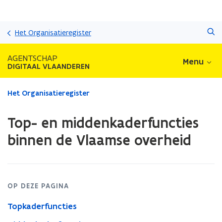
Overslaan
Zoeken
en
Het Organisatieregister
naar
de
AGENTSCHAP
Menu
inhoud
DIGITAAL VLAANDEREN
gaan
Gedaan
Het Organisatieregister
met
laden.
Top- en middenkaderfuncties
U
bevindt
binnen de Vlaamse overheid
zich
op:
Top-
en
middenkaderfuncties
OP DEZE PAGINA
binnen
Topkaderfuncties
de
Vlaamse