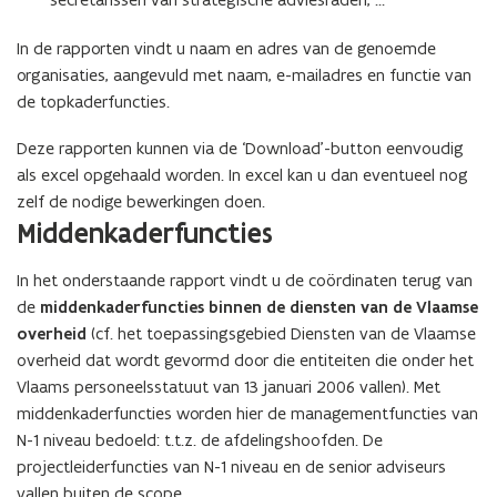
e
n
n
i
In de rapporten vindt u naam en adres van de genoemde
t
e
organisaties, aangevuld met naam, e-mailadres en functie van
i
u
de topkaderfuncties.
n
w
n
Deze rapporten kunnen via de ‘Download’-button eenvoudig
v
i
als excel opgehaald worden. In excel kan u dan eventueel nog
e
e
zelf de nodige bewerkingen doen.
n
u
Middenkaderfuncties
s
w
t
v
In het onderstaande rapport vindt u de coördinaten terug van
e
e
de
middenkaderfuncties binnen de diensten van de Vlaamse
r
n
overheid
(cf. het toepassingsgebied Diensten van de Vlaamse
)
s
overheid dat wordt gevormd door die entiteiten die onder het
t
Vlaams personeelsstatuut van 13 januari 2006 vallen). Met
e
middenkaderfuncties worden hier de managementfuncties van
r
N-1 niveau bedoeld: t.t.z. de afdelingshoofden. De
)
projectleiderfuncties van N-1 niveau en de senior adviseurs
vallen buiten de scope.