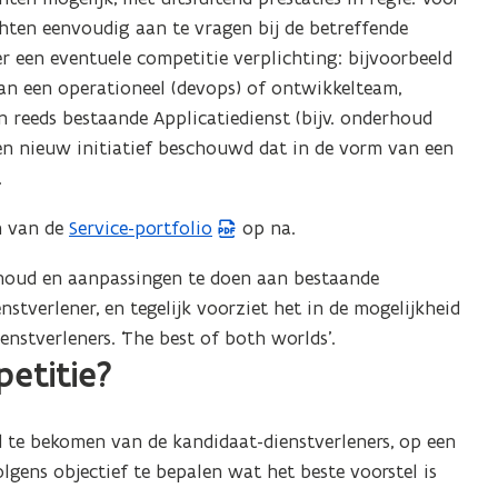
hten eenvoudig aan te vragen bij de betreffende
er een eventuele competitie verplichting: bijvoorbeeld
an een operationeel (devops) of ontwikkelteam,
 reeds bestaande Applicatiedienst (bijv. onderhoud
een nieuw initiatief beschouwd dat in de vorm van een
.
en van de
Service-portfolio
op na.
(
P
houd en aanpassingen te doen aan bestaande
D
nstverlener, en tegelijk voorziet het in de mogelijkheid
F
nstverleners. ‘The best of both worlds’.
b
etitie?
e
s
t
 te bekomen van de kandidaat-dienstverleners, op een
a
gens objectief te bepalen wat het beste voorstel is