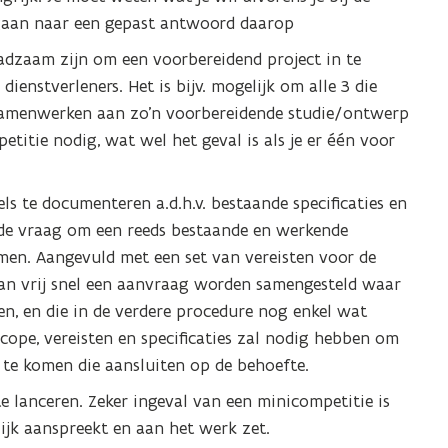
s
 gaan naar een gepast antwoord daarop
t
adzaam zijn om een voorbereidend project in te
e
dienstverleners. Het is bijv. mogelijk om alle 3 die
r
n samenwerken aan zo’n voorbereidende studie/ontwerp
)
petitie nodig, wat wel het geval is als je er één voor
els te documenteren a.d.h.v. bestaande specificaties en
 de vraag om een reeds bestaande en werkende
men. Aangevuld met een set van vereisten voor de
 kan vrij snel een aanvraag worden samengesteld waar
en, en die in de verdere procedure nog enkel wat
cope, vereisten en specificaties zal nodig hebben om
 te komen die aansluiten op de behoefte.
e lanceren. Zeker ingeval van een minicompetitie is
lijk aanspreekt en aan het werk zet.