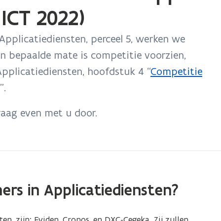
ICT 2022)
pplicatiediensten, perceel 5, werken we
s in bepaalde mate is competitie voorzien,
Applicatiediensten, hoofdstuk 4 “
Competitie
(
”.
P
D
aag even met u door.
F
b
e
s
t
ners in Applicatiediensten?
a
n
ten, zijn: Eviden, Cronos, en DXC-Cegeka. Zij zullen