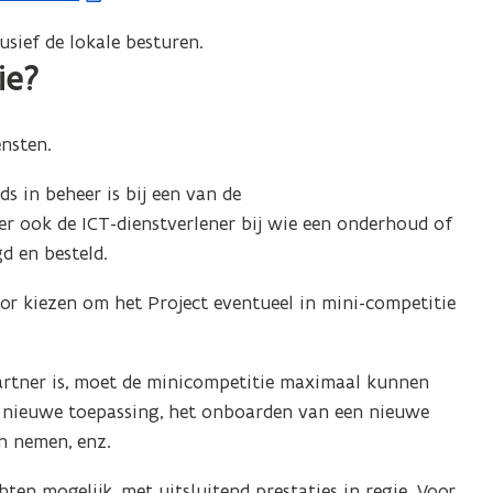
v
sief de lokale besturen.
e
ie?
n
s
ensten.
t
e
s in beheer is bij een van de
ter ook de ICT-dienstverlener bij wie een onderhoud of
r
d en besteld.
)
or kiezen om het Project eventueel in mini-competitie
artner is, moet de minicompetitie maximaal kunnen
n nieuwe toepassing, het onboarden van een nieuwe
n nemen, enz.
en mogelijk, met uitsluitend prestaties in regie. Voor