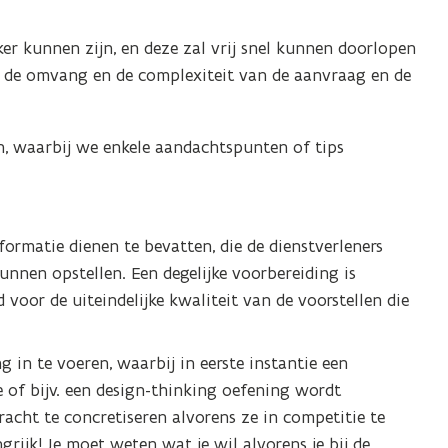
n
d
r kunnen zijn, en deze zal vrij snel kunnen doorlopen
o
ng de omvang en de complexiteit van de aanvraag en de
p
e
n
n, waarbij we enkele aandachtspunten of tips
t
i
n
n
formatie dienen te bevatten, die de dienstverleners
i
nnen opstellen. Een degelijke voorbereiding is
e
voor de uiteindelijke kwaliteit van de voorstellen die
u
w
g in te voeren, waarbij in eerste instantie een
v
e of bijv. een design-thinking oefening wordt
e
acht te concretiseren alvorens ze in competitie te
n
grijk! Je moet weten wat je wil alvorens je bij de