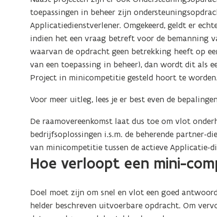
n
toepassingen in beheer zijn ondersteuningsopdrac
n
Applicatiedienstverlener. Omgekeerd, geldt er echt
i
indien het een vraag betreft voor de bemanning v
e
waarvan de opdracht geen betrekking heeft op een
u
van een toepassing in beheer), dan wordt dit als 
w
Project in minicompetitie gesteld hoort te worden
v
e
Voor meer uitleg, lees je er best even de bepaling
n
s
De raamovereenkomst laat dus toe om vlot onder
t
bedrijfsoplossingen i.s.m. de beherende partner-die
e
van minicompetitie tussen de actieve Applicatie-die
Hoe verloopt een mini-comp
r
)
Doel moet zijn om snel en vlot een goed antwoord
helder beschreven uitvoerbare opdracht. Om vervol