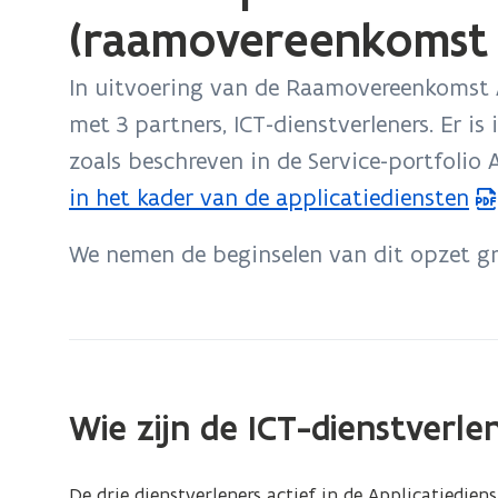
bevindt
(raamovereenkomst 
zich
op:
In uitvoering van de Raamovereenkomst A
Minicompetitie
met 3 partners, ICT-dienstverleners. Er i
in
zoals beschreven in de Service-portfolio 
het
in het kader van de applicatiediensten
kader
van
We nemen de beginselen van dit opzet gr
de
Applicatiediensten
(raamovereenkomst
ICT
2022)
Wie zijn de ICT-dienstverle
De drie dienstverleners actief in de Applicatiediens