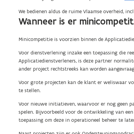
P
We bedienen aldus de ruime Vlaamse overheid, inclu
D
Wanneer is er minicompetit
F
b
e
Minicompetitie is voorzien binnen de Applicatiedi
s
Voor dienstverlening inzake een toepassing die reed
t
Applicatiedienstverleners, is deze partner normali
a
ander project rechtstreeks kan worden aangevraag
n
d
Voor grote projecten kan de klant er weliswaar vo
o
te stellen.
p
e
Voor nieuwe initiatieven, waarvoor er nog geen p
n
spelen. Bijvoorbeeld voor de ontwikkeling van ee
t
toepassing om deze in operationeel beheer te late
i
Naast projecten zijn er ook Ondersteuningsopdracht