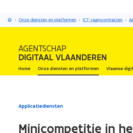
Digitaal Vlaanderen
Onze diensten en platformen
ICT-raamcontracten
A
AGENTSCHAP
DIGITAAL VLAANDEREN
Home
Onze diensten en platformen
Vlaamse digi
Gedaan
Applicatiediensten
met
laden.
Minicompetitie in h
U