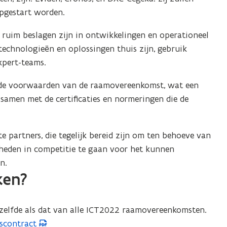
pgestart worden.
d
o
 ruim beslagen zijn in ontwikkelingen en operationeel
p
e technologieën en oplossingen thuis zijn, gebruik
xpert-teams.
e
n
 de voorwaarden van de raamovereenkomst, wat een
t
, samen met de certificaties en normeringen die de
i
n
 partners, die tegelijk bereid zijn om ten behoeve van
n
heden in competitie te gaan voor het kunnen
n.
i
ken?
e
u
tzelfde als dat van alle ICT2022 raamovereenkomsten.
w
iscontract