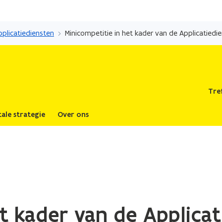
Overslaan
en
pplicatiediensten
naar
de
inhoud
gaan
Tre
tale strategie
Over ons
et kader van de Applica