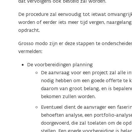
dat vervolgens ook besteld zal worden.
De procedure zal eenvoudig tot ietwat omvangrijke
worden of eerder iets meer tijd vergen, naargela
opdracht.
Grosso modo zijn er deze stappen te onderscheide
vermelden:
De voorbereidingen planning
De aanvraag voor een project zal alle in
nodig hebben om een goede offerte te ku
daarom van groot belang, en is bepalend 
bekomen zullen worden.
Eventueel dient de aanvrager een faserin
behoeften analyse, een portfolio-analys
doorgevoerd, die zal toelaten om de opdr
stellen. Een goede voorbereiding is belan