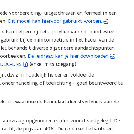
ede voorbereiding- uitgeschreven en formeel in een
men.
Dit model kan hiervoor gebruikt worden.
(
W
ie kan helpen bij het opstellen van dit ‘minibestek’.
o
r gebruik bij de minicompetitie in het kader van de
r
et behandelt diverse bijzondere aandachtspunten,
d
voorbeelden.
De leidraad kan je hier downloaden
(
b
t
DDC-DMS
(enkel mits toegang).
(
W
e
b
o
jn, d.w.z. inhoudelijk helder en voldoende
s
e
r
 onderhandeling of toelichting - goed beantwoord te
t
s
d
a
t
b
k” in, waarmee de kandidaat-dienstverleners aan de
n
a
e
d
n
s
o
de aanvraag opgenomen en dus vooraf vastgelegd. De
d
t
p
racht, de prijs aan 40%. De concreet te hanteren
o
a