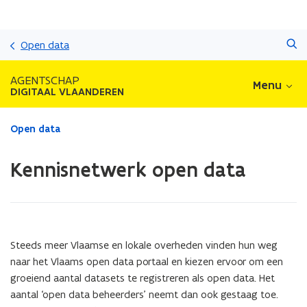
Overslaan
Zoeken
en
Open data
naar
de
AGENTSCHAP
Menu
inhoud
DIGITAAL VLAANDEREN
gaan
Gedaan
Open data
met
laden.
Kennisnetwerk open data
U
bevindt
zich
op:
Kennisnetwerk
open
Steeds meer Vlaamse en lokale overheden vinden hun weg
data
naar het Vlaams open data portaal en kiezen ervoor om een
groeiend aantal datasets te registreren als open data. Het
aantal ‘open data beheerders’ neemt dan ook gestaag toe.