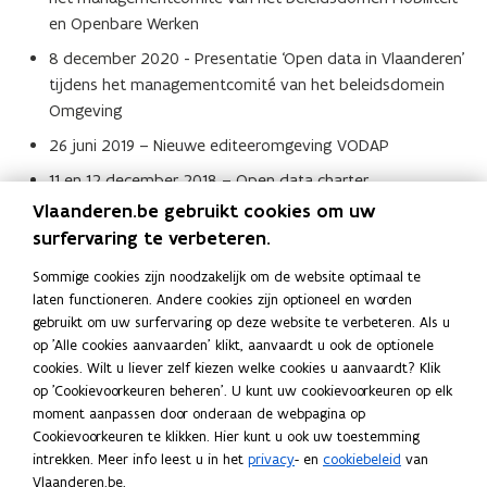
en Openbare Werken
8 december 2020 - Presentatie ‘Open data in Vlaanderen’
tijdens het managementcomité van het beleidsdomein
Omgeving
26 juni 2019 – Nieuwe editeeromgeving VODAP
11 en 12 december 2018 – Open data charter
Vlaanderen.be gebruikt cookies om uw
13 december 2017 – DCAT-AP Vlaanderen en validatietool
surfervaring te verbeteren.
12, 19 en 30 mei 2017 - Sensibiliseringscampagne
hergebruik van overheidsinformatie / open data
Sommige cookies zijn noodzakelijk om de website optimaal te
laten functioneren. Andere cookies zijn optioneel en worden
19 december 2016 - Open data infosessie
gebruikt om uw surfervaring op deze website te verbeteren. Als u
13 november 2015 - Vlaams open data portaal
op 'Alle cookies aanvaarden' klikt, aanvaardt u ook de optionele
cookies. Wilt u liever zelf kiezen welke cookies u aanvaardt? Klik
16 april 2015 - Open data infosessie
op 'Cookievoorkeuren beheren'. U kunt uw cookievoorkeuren op elk
moment aanpassen door onderaan de webpagina op
Cookievoorkeuren te klikken. Hier kunt u ook uw toestemming
Deel deze pagina
intrekken. Meer info leest u in het
privacy
- en
cookiebeleid
van
F
L
K
Vlaanderen.be.