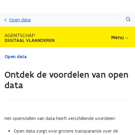
Overslaan
Zoeken
en
Open data
naar
de
AGENTSCHAP
Menu
inhoud
DIGITAAL VLAANDEREN
gaan
Gedaan
Open data
met
laden.
Ontdek de voordelen van open
U
bevindt
data
zich
op:
Ontdek
de
voordelen
Het openstellen van data heeft verschillende voordelen:
van
open
Open data zorgt voor grotere transparantie over de
data