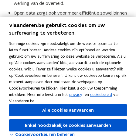
werking van de overheid.
Open data zorgt ook voor meer efficiëntie zowel binnen
en tussen overheden als bij bedrijven en organisaties
Vlaanderen.be gebruikt cookies om uw
extern aan de overheid.
surfervaring te verbeteren.
Open data leidt tot innovatie en het ontstaan van nieuwe
Sommige cookies zijn noodzakelijk om de website optimaal te
en vernieuwende producten en diensten.
laten functioneren. Andere cookies zijn optioneel en worden
gebruikt om uw surfervaring op deze website te verbeteren. Als u
Ook de
Europese Commissie onderschrijft het belang van
(
op 'Alle cookies aanvaarden' klikt, aanvaardt u ook de optionele
open data
en heeft een open datastrategie geformuleerd
o
cookies. Wilt u liever zelf kiezen welke cookies u aanvaardt? Klik
als onderdeel van de Europese Digitale agenda.
p
op 'Cookievoorkeuren beheren'. U kunt uw cookievoorkeuren op elk
e
moment aanpassen door onderaan de webpagina op
n
Cookievoorkeuren te klikken. Hier kunt u ook uw toestemming
Deel deze pagina
t
intrekken. Meer info leest u in het
privacy
- en
cookiebeleid
van
F
L
K
Vlaanderen.be.
i
a
i
o
n
Alle cookies aanvaarden
c
n
p
n
e
k
i
i
Volg Digitaal Vlaanderen op
Enkel noodzakelijke cookies aanvaarden
b
e
e
opent in nieuw venster
Linkedin
e
Cookievoorkeuren beheren
o
d
e