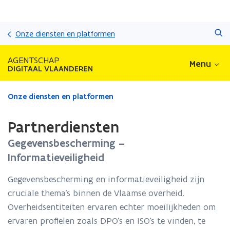
Overslaan
Zoeken
en
Onze diensten en platformen
naar
de
AGENTSCHAP
Menu
inhoud
DIGITAAL VLAANDEREN
gaan
Gedaan
Onze diensten en platformen
met
laden.
Partnerdiensten
U
bevindt
Gegevensbescherming –
zich
Informatieveiligheid
op:
Partnerdiensten
Gegevensbescherming en informatieveiligheid zijn
cruciale thema’s binnen de Vlaamse overheid.
Overheidsentiteiten ervaren echter moeilijkheden om
ervaren profielen zoals DPO’s en ISO’s te vinden, te