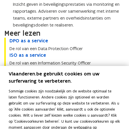
Inzicht geven in beveiligingsprestaties via monitoring en
rapportages. Adviseren over samenwerking met interne
teams, externe partners en overheidsinstanties om
beveiligingsdoelen te realiseren.
Meer lezen
D
DPO as a service
D
P
P
De rol van een Data Protection Officer
O
O
I
ISO as a service
I
a
a
S
S
De rol van een Information Security Officer
s
s
O
O
O
Ondersteunende diensten
O
a
a
a
a
Vlaanderen.be gebruikt cookies om uw
n
n
s
s
Meer info over de aanvullende ondersteunende diensten
s
s
surfervaring te verbeteren.
d
d
e
e
Neem contact op
a
a
e
e
r
r
s
s
Sommige cookies zijn noodzakelijk om de website optimaal te
r
r
v
v
e
e
laten functioneren. Andere cookies zijn optioneel en worden
Heeft uw entiteit interesse om samen te werken met (één van
s
s
i
i
r
r
gebruikt om uw surfervaring op deze website te verbeteren. Als u
de) Partnerdiensten van Digitaal Vlaanderen? Stuur dan een
t
t
c
c
v
v
op 'Alle cookies aanvaarden' klikt, aanvaardt u ook de optionele
e
mail naar
e
partnerdiensten.digitaal@vlaanderen.be
. We
(
e
e
i
i
cookies. Wilt u liever zelf kiezen welke cookies u aanvaardt? Klik
u
u
nemen spoedig contact met u op.
o
c
c
op 'Cookievoorkeuren beheren'. U kunt uw cookievoorkeuren op elk
n
n
p
e
e
moment aanpassen door onderaan de webpagina op