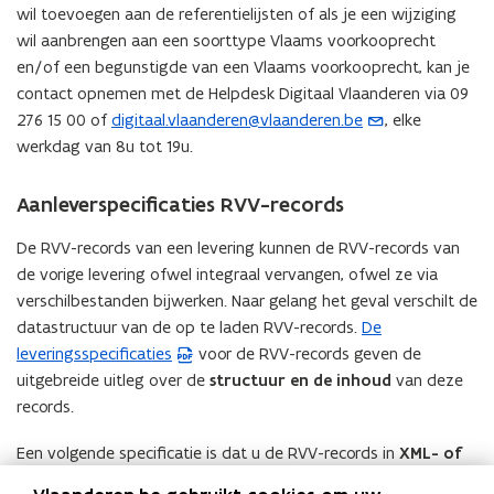
a
wil toevoegen aan de referentielijsten of als je een wijziging
t
n
wil aanbrengen aan een soorttype Vlaams voorkooprecht
a
d
en/of een begunstigde van een Vlaams voorkooprecht, kan je
n
o
contact opnemen met de Helpdesk Digitaal Vlaanderen via 09
d
p
276 15 00 of
digitaal.vlaanderen@vlaanderen.be
, elke
(
o
e
werkdag van 8u tot 19u.
o
p
n
p
e
t
e
Aanleverspecificaties RVV-records
n
i
n
t
n
De RVV-records van een levering kunnen de RVV-records van
t
i
n
de vorige levering ofwel integraal vervangen, ofwel ze via
i
n
i
verschilbestanden bijwerken. Naar gelang het geval verschilt de
n
n
e
datastructuur van de op te laden RVV-records.
De
(
u
i
u
leveringsspecificaties
voor de RVV-records geven de
P
w
e
w
uitgebreide uitleg over de
structuur en de inhoud
van deze
D
e
u
v
records.
F
-
w
e
b
m
v
Een volgende specificatie is dat u de RVV-records in
XML- of
n
e
a
e
CSV -formaat
moet leveren. In de leveringsspecificatie staat
s
s
i
n