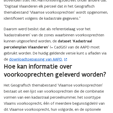
Bovendien stelt het Harmoniseringsdecreet onder andere dat
“Digitaal Vlaanderen elk perceel dat in het Geografisch
themabestand ‘Vlaamse voorkooprechten’ wordt opgenomen,
identificeert volgens de kadastrale gegevens.”
Daarom werd beslist dat als referentielaag voor het
‘kadastraliseren’ van de zones waarbinnen voorkooprechten
kunnen uitgeoefend worden, de
dataset ‘Kadastraal
percelenplan Vlaanderen’
(= CadGIS) van de AAPD moet
gebruikt worden. De huidig geldende versie kunt u afladen via
de
downloadtoepassing van AAPD.
(
Hoe kan informatie over
o
p
voorkooprechten geleverd worden?
e
n
Het Geografisch themabestand ‘Vlaamse voorkooprechten’
t
bestaat uit een lijst van voorkooprechten die de combinatie
i
vormen van een kadastraal perceelnummer, het soorttype
n
Vlaams voorkooprecht, één of meerdere begunstigde(n) van
n
dit Vlaamse voorkooprecht, hun volgorde, en de optionele