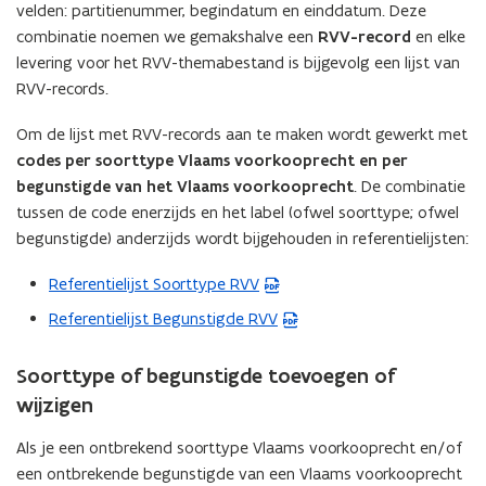
i
velden: partitienummer, begindatum en einddatum. Deze
e
combinatie noemen we gemakshalve een
RVV-record
en elke
u
levering voor het RVV-themabestand is bijgevolg een lijst van
w
RVV-records.
v
Om de lijst met RVV-records aan te maken wordt gewerkt met
e
codes per soorttype Vlaams voorkooprecht en per
n
begunstigde van het Vlaams voorkooprecht
s
. De combinatie
tussen de code enerzijds en het label (ofwel soorttype; ofwel
t
begunstigde) anderzijds wordt bijgehouden in referentielijsten:
e
r
Referentielijst Soorttype RVV
(
)
P
Referentielijst Begunstigde RVV
(
D
P
F
D
Soorttype of begunstigde toevoegen of
b
F
wijzigen
e
b
s
Als je een ontbrekend soorttype Vlaams voorkooprecht en/of
e
t
een ontbrekende begunstigde van een Vlaams voorkooprecht
s