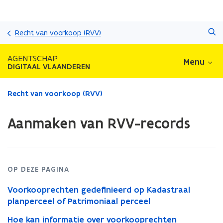
Overslaan
Zoeken
en
Recht van voorkoop (RVV)
naar
de
AGENTSCHAP
Menu
inhoud
DIGITAAL VLAANDEREN
gaan
Gedaan
Recht van voorkoop (RVV)
met
laden.
Aanmaken van RVV-records
U
bevindt
zich
op:
Aanmaken
OP DEZE PAGINA
van
RVV-
Voorkooprechten gedefinieerd op Kadastraal
records
planperceel of Patrimoniaal perceel
Hoe kan informatie over voorkooprechten