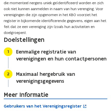
die momenteel nergens uniek geïdentificeerd worden en zich
ook niet kunnen aanmelden in naam van hun verenging. Voor
verenigingen die zijn opgenomen in het KBO voorziet het
register in bijkomende identificerende gegevens, eigen aan het
feit dat ze een vereniging zijn (zoals hun activiteiten en
doelgroepen).
Doelstellingen
Eenmalige registratie van
Stap
1
verenigingen en hun contactpersonen
Maximaal hergebruik van
Stap
2
verenigingsgegevens
Meer Informatie
G
o
G
Gebruikers van het Verenigingsregister
e
p