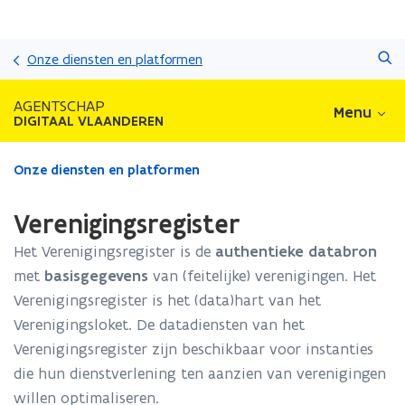
Overslaan
Zoeken
en
Onze diensten en platformen
naar
de
AGENTSCHAP
Menu
inhoud
DIGITAAL VLAANDEREN
gaan
Gedaan
Onze diensten en platformen
met
laden.
Verenigingsregister
U
bevindt
Het Verenigingsregister is de
authentieke databron
zich
met
basisgegevens
van (feitelijke) verenigingen. Het
op:
Verenigingsregister is het (data)hart van het
Verenigingsregister
Verenigingsloket. De datadiensten van het
Verenigingsregister zijn beschikbaar voor instanties
die hun dienstverlening ten aanzien van verenigingen
willen optimaliseren.