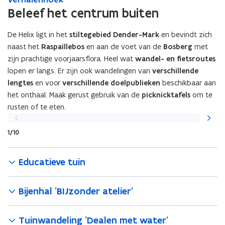
p
e
'
e
'
Beleef het centrum buiten
o
o
r
O
r
O
'
'
h
p
h
p
D
De Helix ligt in het
stiltegebied Dender-Mark
en bevindt zich
D
a
e
a
e
e
e
naast het
Raspaillebos
en aan de voet van de
Bosberg
met
l
n
l
n
w
w
e
k
zijn prachtige voorjaarsflora. Heel wat
wandel- en fietsroutes
e
k
e
e
n
a
lopen er langs. Er zijn ook wandelingen van
verschillende
n
a
r
r
h
a
h
lengtes
en voor
verschillende doelpublieken
beschikbaar aan
a
e
e
o
r
o
r
l
het onthaal. Maak gerust gebruik van de
picknicktafels
om te
l
e
t
e
t
d
rusten of te eten.
d
k
-
Vorige
Volgen
k
-
v
v
R
slide
slide
R
a
a
e
1/10
e
n
n
g
g
D
D
i
i
A
Educatieve tuin
A
o
o
L
L
o
o
Y
Y
n
n
'
Bijenhal 'BIJzonder atelier'
'
d
d
e
e
r
Tuinwandeling 'Dealen met water'
r