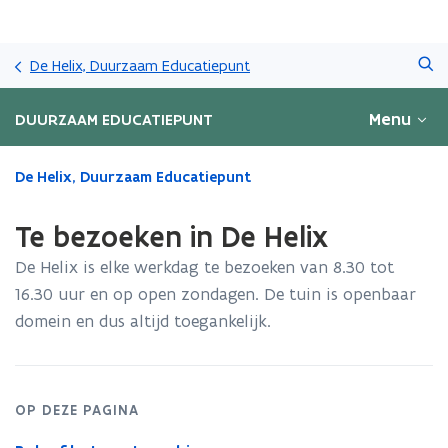
Overslaan
Zoeken
en
De Helix, Duurzaam Educatiepunt
naar
de
Menu
DUURZAAM EDUCATIEPUNT
inhoud
gaan
Gedaan
De Helix, Duurzaam Educatiepunt
met
laden.
Te bezoeken in De Helix
U
bevindt
De Helix is elke werkdag te bezoeken van 8.30 tot
zich
16.30 uur en op open zondagen. De tuin is openbaar
op:
domein en dus altijd toegankelijk.
Te
bezoeken
in
De
Helix
OP DEZE PAGINA