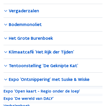
Vergaderzalen
Bodemmonoliet
Het Grote Burenboek
Klimaatcafé 'Het Rijk der Tijden'
Tentoonstelling 'De Geknipte Kat'
Expo 'Ontsnippering' met Suske & Wiske
E
E
Expo 'Open kaart - Regio onder de loep'
x
x
E
E
Expo 'De wereld van DALY'
p
p
x
x
V
o
V
o
Verhalenhoek
p