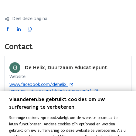
d
d
e
e
l
l
Deel deze pagina
o
o
e
F
L
K
e
p
p
a
i
o
'
'
c
n
p
Contact
e
k
i
b
e
e
o
d
e
De Helix, Duurzaam Educatiepunt.
o
i
r
Website
k
n
l
o
www.facebook.com/dehelix
o
o
i
p
o
www.instagram.com/dehelixgrimminge/
p
p
n
e
p
o
www.vlaanderen.be/duurzaam-educatiepunt/de-helix-
Vlaanderen.be gebruikt cookies om uw
e
e
k
n
e
p
duurzaam-educatiepunt
surfervaring te verbeteren.
n
n
n
t
n
e
E-mail
t
i
t
n
t
a
Sommige cookies zijn noodzakelijk om de website optimaal te
n
i
t
dehelix.omgeving@vlaanderen.be
i
i
a
laten functioneren. Andere cookies zijn optioneel en worden
n
n
i
n
n
r
gebruikt om uw surfervaring op deze website te verbeteren. Als u
Telefoon
i
n
n