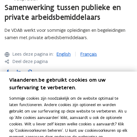
Samenwerking tussen publieke en
private arbeidsbemiddelaars
De VDAB werkt voor sommige opleidingen en begeleidingen
samen met private arbeidsbemiddelaars.
Lees deze pagina in:
English
Français
Deel deze pagina
F
L
K
a
i
o
Vlaanderen.be gebruikt cookies om uw
c
n
p
surfervaring te verbeteren.
Contact
e
k
i
Sommige cookies zijn noodzakelijk om de website optimaal te
b
e
e
laten functioneren. Andere cookies zijn optioneel en worden
o
d
e
gebruikt om uw surfervaring op deze website te verbeteren. Als u
Departement Werk, Economie, Wetenschap, Innovatie
o
i
r
op 'Alle cookies aanvaarden' klikt, aanvaardt u ook de optionele
en Sociale Economie
k
n
l
cookies. Wilt u liever zelf kiezen welke cookies u aanvaardt? Klik
Dienst Dienstencheques en Uitzendarbeid
o
o
i
op 'Cookievoorkeuren beheren'. U kunt uw cookievoorkeuren op elk
moment aanpassen door onderaan de webpagina op