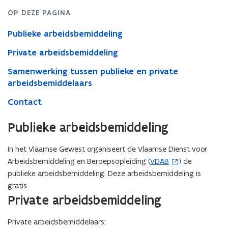
OP DEZE PAGINA
Publieke arbeidsbemiddeling
Private arbeidsbemiddeling
Samenwerking tussen publieke en private
arbeidsbemiddelaars
Contact
Publieke arbeidsbemiddeling
In het Vlaamse Gewest organiseert de Vlaamse Dienst voor
Arbeidsbemiddeling en Beroepsopleiding (
VDAB
) de
(
publieke arbeidsbemiddeling. Deze arbeidsbemiddeling is
o
gratis.
p
Private arbeidsbemiddeling
e
n
Private arbeidsbemiddelaars:
t