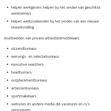
i
helpen werkgevers helpen bij het vinden van geschikte
n
werknemers
n
helpen werkzoekenden bij het vinden van een nieuwe
i
tewerkstelling.
e
u
Voorbeelden van private arbeidsbemiddelaars:
w
v
uitzendbureaus
e
wervings- en selectiebureaus
n
s
executive searchers
t
headhunters
e
outplacementbureaus
r
)
artiestenbureaus
sportmakelaars
websites en andere media die vacatures en cv’s
verspreiden