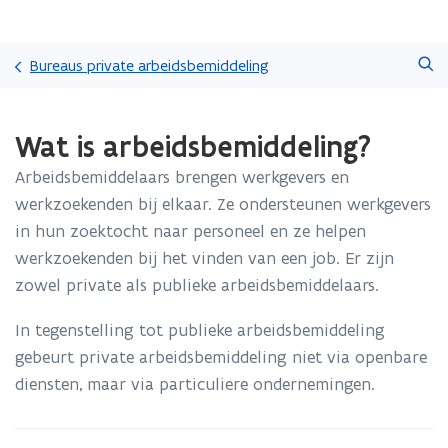
Overslaan
Zoeken
en
Bureaus private arbeidsbemiddeling
naar
de
Gedaan
inhoud
Wat is arbeidsbemiddeling?
met
gaan
laden.
Arbeidsbemiddelaars brengen werkgevers en
U
bevindt
werkzoekenden bij elkaar. Ze ondersteunen werkgevers
zich
in hun zoektocht naar personeel en ze helpen
op:
werkzoekenden bij het vinden van een job. Er zijn
Wat
zowel private als publieke arbeidsbemiddelaars.
is
arbeidsbemiddeling?
In tegenstelling tot publieke arbeidsbemiddeling
gebeurt private arbeidsbemiddeling niet via openbare
diensten, maar via particuliere ondernemingen.