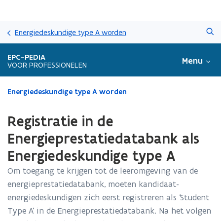
Overslaan
Zoeken
en
Energiedeskundige type A worden
naar
de
EPC-PEDIA
Menu
inhoud
VOOR PROFESSIONELEN
gaan
Gedaan
Energiedeskundige type A worden
met
laden.
Registratie in de
U
bevindt
Energieprestatiedatabank als
zich
Energiedeskundige type A
op:
Registratie
Om toegang te krijgen tot de leeromgeving van de
in
energieprestatiedatabank, moeten kandidaat-
de
Energieprestatiedatabank
energiedeskundigen zich eerst registreren als ‘Student
als
Type A’ in de Energieprestatiedatabank. Na het volgen
Energiedeskundige