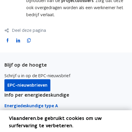
bijhouden van de
projectdossiers
. Zorg dat deze
ook overgedragen worden als een werknemer het
bedrijf verlaat.
Deel deze pagina
F
L
K
a
i
o
c
n
p
e
k
i
Blijf op de hoogte
b
e
e
o
d
e
Schrijf u in op de EPC-nieuwsbrief
o
i
r
EPC-nieuwsbrieven
k
n
l
Info per energiedeskundige
o
o
i
p
p
n
Energiedeskundige type A
e
e
k
n
n
n
Vlaanderen.be gebruikt cookies om uw
Energiedeskundige type D
t
t
a
surfervaring te verbeteren.
Snel naar
i
i
a