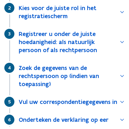
Kies voor de juiste rol in het
Stap
2
registratiescherm
Registreer u onder de juiste
Stap
3
hoedanigheid: als natuurlijk
persoon of als rechtpersoon
Zoek de gegevens van de
Stap
4
rechtspersoon op (indien van
toepassing)
Vul uw correspondentiegegevens in
Stap
5
Onderteken de verklaring op eer
Stap
6