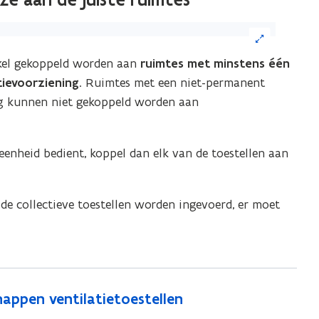
k
nkel gekoppeld worden aan
ruimtes met minstens één
tievoorziening
. Ruimtes met een niet-permanent
eelding
ng kunnen niet gekoppeld worden aan
r
grote
 eenheid bedient, koppel dan elk van de toestellen aan
rgave)
de collectieve toestellen worden ingevoerd, er moet
happen ventilatietoestellen