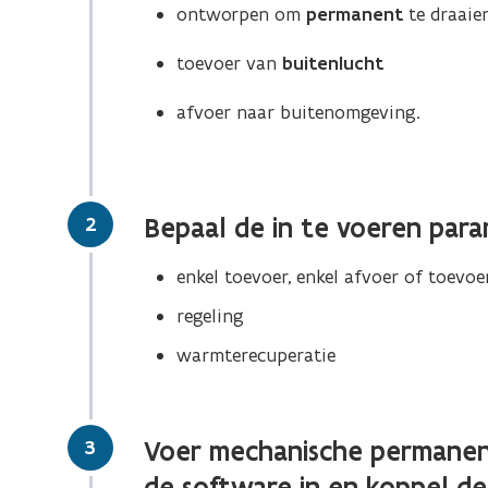
ontworpen om
permanent
te draaie
toevoer van
buitenlucht
afvoer naar buitenomgeving.
Stap
2
Bepaal de in te voeren para
enkel toevoer, enkel afvoer of toevoe
regeling
warmterecuperatie
Stap
3
Voer mechanische permanent 
de software in en koppel de