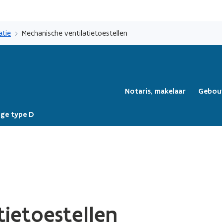
Overslaan
en
atie
Mechanische ventilatietoestellen
naar
de
inhoud
gaan
Notaris, makelaar
Gebou
ge type D
tietoestellen