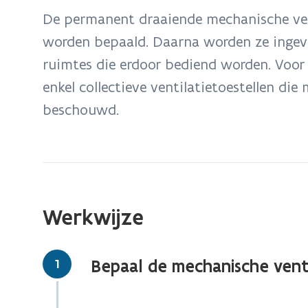
bevindt
De permanent draaiende mechanische ven
zich
worden bepaald. Daarna worden ze ingev
op:
ruimtes die erdoor bediend worden. Voo
Mechanische
ventilatietoestellen
enkel collectieve ventilatietoestellen d
beschouwd.
Werkwijze
Stap
1
Bepaal de mechanische vent