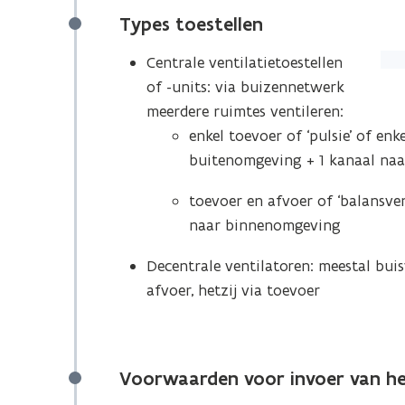
Types toestellen
(Kli
Centrale ventilatietoestellen
op
of -units: via buizennetwerk
de
meerdere ruimtes ventileren:
afb
enkel toevoer of ‘pulsie’ of enke
voo
buitenomgeving + 1 kanaal na
een
toevoer en afvoer of ‘balansve
ver
naar binnenomgeving
wee
Decentrale ventilatoren: meestal buisv
afvoer, hetzij via toevoer
Voorwaarden voor invoer van he