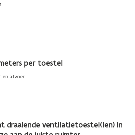
n
meters per toestel
r en afvoer
draaiende ventilatietoestel(len) in
ze aan de juiste ruimtes