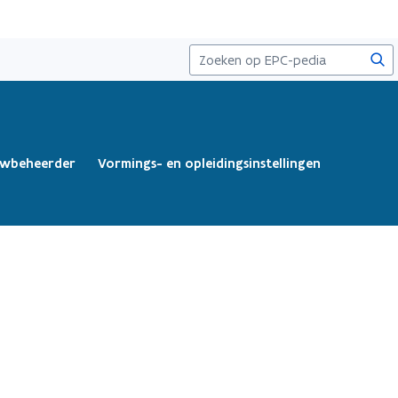
Zoe
wbeheerder
Vormings- en opleidingsinstellingen