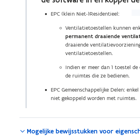
(Kli
EPC (klein Niet-)Residentieel:
op
Ventilatietoestellen kunnen e
de
permanent draaiende ventila
afb
draaiende ventilatievoorzieni
voo
ventilatietoestellen.
een
ver
Indien er meer dan 1 toestel de
wee
de ruimtes die ze bedienen.
EPC Gemeenschappelijke Delen: enkel 
niet gekoppeld worden met ruimtes.
Mogelijke bewijsstukken voor eigensc