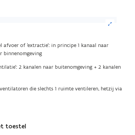
k
eelding
l afvoer of ‘extractie’: in principe 1 kanaal naar
r
ar binnenomgeving
ntilatie’: 2 kanalen naar buitenomgeving + 2 kanalen
grote
rgave)
entilatoren die slechts 1 ruimte ventileren, hetzij via
t toestel