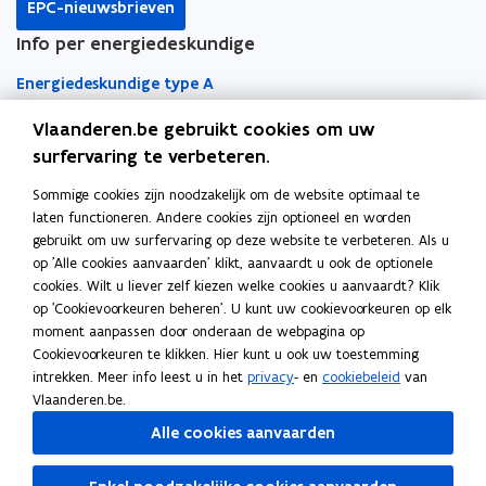
c
c
EPC-nieuwsbrieven
o
o
g
g
k
n
l
h
h
r
r
e
e
Info per energiedeskundige
a
o
o
i
a
b
b
v
v
n
n
p
p
n
e
e
Energiedeskundige type A
e
e
i
i
e
e
k
e
e
n
n
s
s
l
n
n
n
Vlaanderen.be gebruikt cookies om uw
l
t
Energiedeskundige type D
t
c
c
d
d
t
t
a
i
surfervaring te verbeteren.
i
Snel naar
h
h
e
e
l
l
i
i
a
e
e
n
Sommige cookies zijn noodzakelijk om de website optimaal te
n
EPC-regelgeving
a
a
n
n
r
v
v
laten functioneren. Andere cookies zijn optioneel en worden
t
t
e
n
n
k
e
gebruikt om uw surfervaring op deze website te verbeteren. Als u
o
i
EPC-wegwijzer
i
n
n
i
i
l
op 'Alle cookies aanvaarden' klikt, aanvaardt u ook de optionele
e
e
p
t
t
e
e
e
cookies. Wilt u liever zelf kiezen welke cookies u aanvaardt? Klik
o
o
EPC Overzicht voor de burger
e
i
i
u
u
m
op 'Cookievoorkeuren beheren'. U kunt uw cookievoorkeuren op elk
p
p
Software
l
n
l
moment aanpassen door onderaan de webpagina op
w
w
b
e
e
a
a
t
Cookievoorkeuren te klikken. Hier kunt u ook uw toestemming
o
n
Energieprestatiedatabank
n
v
v
o
t
t
i
intrekken. Meer info leest u in het
privacy
- en
cookiebeleid
van
i
i
p
e
e
r
i
i
n
Vlaanderen.be.
n
o
n
Software EPC NR
e
e
n
n
d
e
n
g
g
p
Alle cookies aanvaarden
t
n
t
s
s
e
e
i
o
Type A - Leeromgeving
e
o
o
t
t
t
n
n
e
p
e
e
n