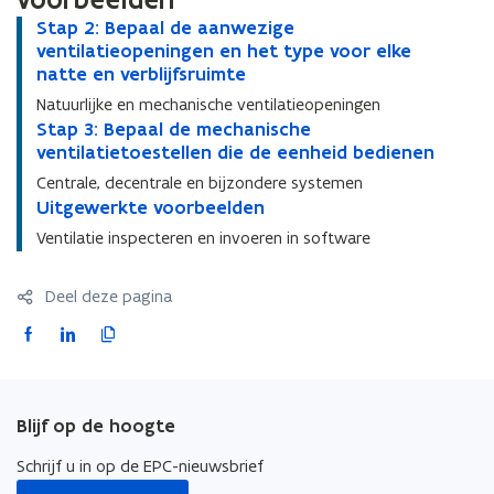
S
Stap 2: Bepaal de aanwezige
S
t
ventilatieopeningen en het type voor elke
t
a
natte en verblijfsruimte
a
p
p
Natuurlijke en mechanische ventilatieopeningen
2
2
S
Stap 3: Bepaal de mechanische
S
:
:
t
ventilatietoestellen die de eenheid bedienen
t
B
B
a
a
Centrale, decentrale en bijzondere systemen
e
e
p
p
U
Uitgewerkte voorbeelden
U
p
p
3
3
i
i
a
a
Ventilatie inspecteren en invoeren in software
:
:
t
t
a
a
B
B
g
g
l
l
e
e
Deel deze pagina
e
e
d
d
p
p
w
w
e
e
F
L
K
a
a
e
e
a
a
a
a
i
o
a
r
r
a
a
l
l
c
n
p
k
k
n
n
d
d
e
k
i
t
t
w
w
Blijf op de hoogte
e
e
e
b
e
e
e
e
e
m
m
v
v
o
d
e
z
Schrijf u in op de EPC-nieuwsbrief
z
e
e
o
o
i
i
o
i
r