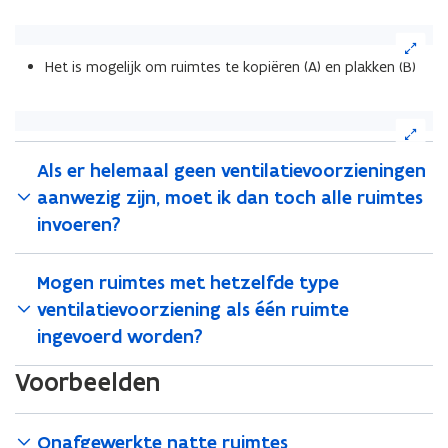
(Klik
op
Het is mogelijk om ruimtes te kopiëren (A) en plakken (B)
de
afbeelding
voor
(Klik
een
op
vergrote
de
Als er helemaal geen ventilatievoorzieningen
weergave)
afbeelding
aanwezig zijn, moet ik dan toch alle ruimtes
voor
invoeren?
een
vergrote
weergave)
Mogen ruimtes met hetzelfde type
ventilatievoorziening als één ruimte
ingevoerd worden?
Voorbeelden
Onafgewerkte natte ruimtes