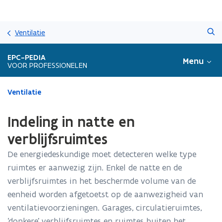
Overslaan
Zoeken
en
Ventilatie
naar
de
EPC-PEDIA
Menu
inhoud
VOOR PROFESSIONELEN
gaan
Gedaan
Ventilatie
met
laden.
Indeling in natte en
U
bevindt
verblijfsruimtes
zich
De energiedeskundige moet detecteren welke type
op:
Indeling
ruimtes er aanwezig zijn. Enkel de natte en de
in
verblijfsruimtes in het beschermde volume van de
natte
eenheid worden afgetoetst op de aanwezigheid van
en
verblijfsruimtes
ventilatievoorzieningen. Garages, circulatieruimtes,
‘donkere’ verblijfsruimtes en ruimtes buiten het