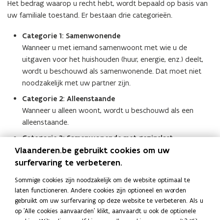
Het bedrag waarop u recht hebt, wordt bepaald op basis van
uw familiale toestand. Er bestaan drie categorieën.
Categorie 1: Samenwonende
Wanneer u met iemand samenwoont met wie u de
uitgaven voor het huishouden (huur, energie, enz.) deelt,
wordt u beschouwd als samenwonende. Dat moet niet
noodzakelijk met uw partner zijn.
Categorie 2: Alleenstaande
Wanneer u alleen woont, wordt u beschouwd als een
alleenstaande.
Categorie 3: Samenwonende met gezinslast
Vlaanderen.be gebruikt cookies om uw
Wanneer u minstens één minderjarig, ongehuwd kind ten
laste hebt, wordt u beschouwd als samenwonende met
surfervaring te verbeteren.
gezinslast. Als u in dit geval samenwoont met een partner,
Sommige cookies zijn noodzakelijk om de website optimaal te
geldt dit bedrag voor jullie beiden samen.
laten functioneren. Andere cookies zijn optioneel en worden
Meer info
gebruikt om uw surfervaring op deze website te verbeteren. Als u
(
(Equivalent) Leefloon (POD Maatschappelijke
(
o
op 'Alle cookies aanvaarden' klikt, aanvaardt u ook de optionele