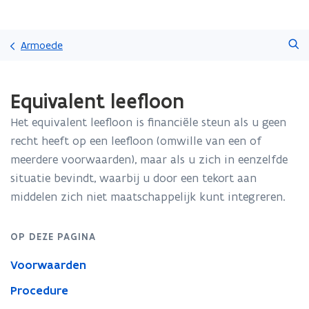
Overslaan
Zoeken
en
Armoede
naar
de
Gedaan
inhoud
Equivalent leefloon
met
gaan
laden.
Het equivalent leefloon is financiële steun als u geen
U
bevindt
recht heeft op een leefloon (omwille van een of
zich
meerdere voorwaarden), maar als u zich in eenzelfde
op:
situatie bevindt, waarbij u door een tekort aan
Equivalent
middelen zich niet maatschappelijk kunt integreren.
leefloon
OP DEZE PAGINA
Voorwaarden
Procedure