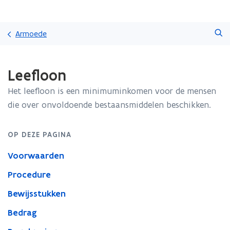
Overslaan
Zoeken
en
Armoede
naar
de
Gedaan
inhoud
Leefloon
met
gaan
laden.
Het leefloon is een minimuminkomen voor de mensen
U
bevindt
die over onvoldoende bestaansmiddelen beschikken.
zich
op:
OP DEZE PAGINA
Leefloon
Voorwaarden
Procedure
Bewijsstukken
Bedrag