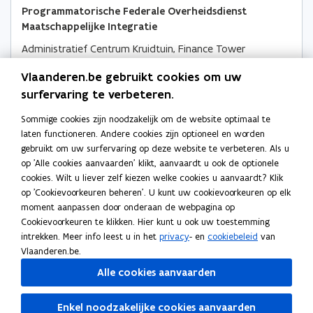
g
g
Programmatorische Federale Overheidsdienst
r
r
Maatschappelijke Integratie
a
a
Administratief Centrum Kruidtuin, Finance Tower
t
t
Kruidtuinlaan 50, 1000 Brussel, België
i
i
Vlaanderen.be gebruikt cookies om uw
o
Routeplanner
e
e
p
surfervaring te verbeteren.
)
)
Meer details
e
Sommige cookies zijn noodzakelijk om de website optimaal te
n
laten functioneren. Andere cookies zijn optioneel en worden
t
gebruikt om uw surfervaring op deze website te verbeteren. Als u
i
Ook interessant
op 'Alle cookies aanvaarden' klikt, aanvaardt u ook de optionele
n
cookies. Wilt u liever zelf kiezen welke cookies u aanvaardt? Klik
n
E
Equivalent leefloon
E
op 'Cookievoorkeuren beheren'. U kunt uw cookievoorkeuren op elk
i
q
S
Sociaal tarief voor energie (elektriciteit, aardgas,
q
S
moment aanpassen door onderaan de webpagina op
e
u
o
warmte)
u
o
Cookievoorkeuren te klikken. Hier kunt u ook uw toestemming
u
i
c
S
Sociaal tarief voor water
i
c
S
intrekken. Meer info leest u in het
privacy
- en
cookiebeleid
van
w
v
i
o
S
Sociaal internetaanbod
v
i
o
S
Vlaanderen.be.
v
a
a
c
o
V
Verhoogde tegemoetkoming voor
a
a
c
o
V
e
Alle cookies aanvaarden
l
a
i
c
e
gezondheidszorgen
l
a
i
c
e
n
e
l
a
i
r
B
Buzzy Pazz of Omnipas ‘Verhoogde
e
l
a
i
r
B
s
n
t
a
a
h
u
Tegemoetkoming' (VT)
n
t
a
a
h
u
Enkel noodzakelijke cookies aanvaarden
t