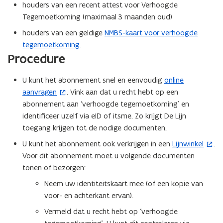
s
houders van een recent attest voor Verhoogde
t
Tegemoetkoming (maximaal 3 maanden oud)
a
houders van een geldige
NMBS-kaart voor verhoogde
n
tegemoetkoming
.
d
Procedure
o
p
U kunt het abonnement snel en eenvoudig
online
(
e
aanvragen
. Vink aan dat u recht hebt op een
o
n
abonnement aan ‘verhoogde tegemoetkoming’ en
p
t
identificeer uzelf via eID of itsme. Zo krijgt De Lijn
e
i
toegang krijgen tot de nodige documenten.
n
n
t
U kunt het abonnement ook verkrijgen in een
Lijnwinkel
.
(
n
i
Voor dit abonnement moet u volgende documenten
o
i
n
tonen of bezorgen:
p
e
n
e
u
Neem uw identiteitskaart mee (of een kopie van
i
n
w
voor- en achterkant ervan).
e
t
v
Vermeld dat u recht hebt op ‘verhoogde
u
i
e