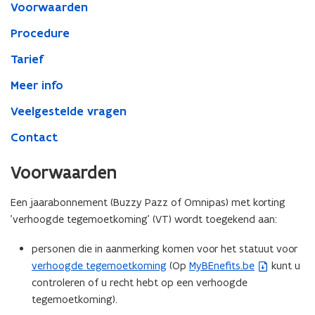
Voorwaarden
Procedure
Tarief
Meer info
Veelgestelde vragen
Contact
Voorwaarden
Een jaarabonnement (Buzzy Pazz of Omnipas) met korting
'verhoogde tegemoetkoming' (VT) wordt toegekend aan:
personen die in aanmerking komen voor het statuut voor
verhoogde tegemoetkoming
(Op
MyBEnefits.be
kunt u
(
controleren of u recht hebt op een verhoogde
b
tegemoetkoming).
e