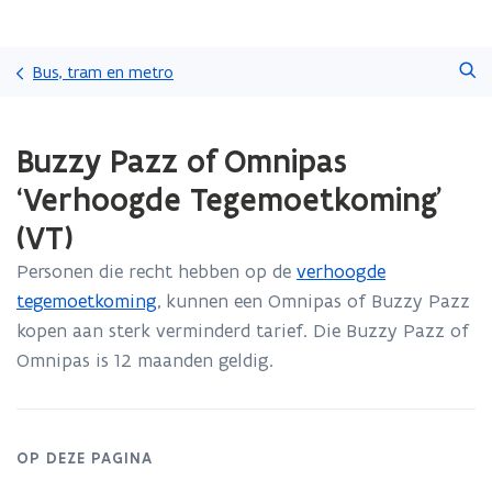
Overslaan
Zoeken
en
Bus, tram en metro
naar
de
Gedaan
inhoud
Buzzy Pazz of Omnipas
met
gaan
laden.
‘Verhoogde Tegemoetkoming'
U
bevindt
(VT)
zich
op:
Personen die recht hebben op de
verhoogde
Buzzy
tegemoetkoming
, kunnen een Omnipas of Buzzy Pazz
Pazz
kopen aan sterk verminderd tarief. Die Buzzy Pazz of
of
Omnipas is 12 maanden geldig.
Omnipas
‘Verhoogde
Tegemoetkoming'
(VT)
OP DEZE PAGINA