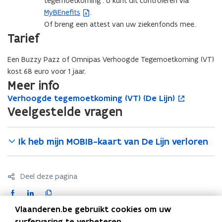
tegemoetkoming’. U kunt dit controleren via
w
n
n
MyBEnefits
.
(
v
n
s
Of breng een attest van uw ziekenfonds mee.
b
e
i
t
Tarief
e
n
e
e
s
s
u
r
Een Buzzy Pazz of Omnipas Verhoogde Tegemoetkoming (VT)
t
t
w
)
kost 68 euro voor 1 jaar.
a
e
v
Meer info
n
r
e
d
)
V
Verhoogde tegemoetkoming (VT) (De Lijn)
V
o
n
e
o
e
p
Veelgestelde vragen
s
r
r
e
p
t
h
h
n
e
e
o
o
t
Ik heb mijn MOBIB-kaart van De Lijn verloren
n
r
o
o
i
t
g
)
g
n
i
d
d
n
Deel deze pagina
n
e
e
i
t
n
t
e
F
L
K
e
e
u
i
a
i
o
Vlaanderen.be gebruikt cookies om uw
g
g
w
e
c
n
p
Contact
surfervaring te verbeteren.