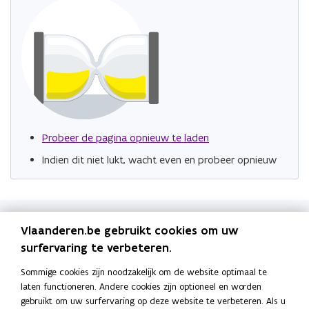
Probeer de pagina opnieuw te laden
Indien dit niet lukt, wacht even en probeer opnieuw
Websites
Vlaanderen.be gebruikt cookies om uw
o
surfervaring te verbeteren.
fin.vlaanderen.be
p
Sommige cookies zijn noodzakelijk om de website optimaal te
o
financeflanders.be
e
laten functioneren. Andere cookies zijn optioneel en worden
p
n
gebruikt om uw surfervaring op deze website te verbeteren. Als u
o
participatieregister.be