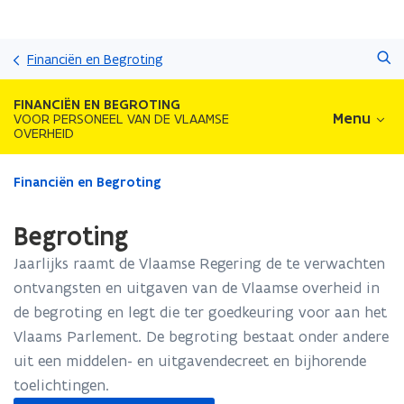
Overslaan
Zoeken
en
Financiën en Begroting
naar
de
FINANCIËN EN BEGROTING
inhoud
Menu
VOOR PERSONEEL VAN DE VLAAMSE
OVERHEID
gaan
Gedaan
Financiën en Begroting
met
laden.
Begroting
U
bevindt
Jaarlijks raamt de Vlaamse Regering de te verwachten
zich
ontvangsten en uitgaven van de Vlaamse overheid in
op:
de begroting en legt die ter goedkeuring voor aan het
Begroting
Vlaams Parlement. De begroting bestaat onder andere
uit een middelen- en uitgavendecreet en bijhorende
toelichtingen.