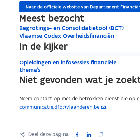
Naar de officiële website van Departement Financië
Meest bezocht
B
Begrotings- en Consolidatietool (BCT)
B
e
V
Vlaamse Codex Overheidsfinanciën
V
e
g
l
In de kijker
l
g
r
a
a
r
O
o
a
a
O
Opleidingen en infosessies financiële
o
p
t
m
p
thema's
m
t
i
s
l
l
Niet gevonden wat je zoek
s
i
n
e
e
e
e
n
g
C
i
i
s
C
o
g
d
Neem contact op met de betrokken dienst die op el
d
-
d
o
s
i
i
communicatie.dfb@vlaanderen.be
.
(
e
e
d
-
n
n
o
n
x
e
e
g
g
p
C
O
x
e
n
e
o
e
v
F
L
K
Deel deze pagina
n
O
C