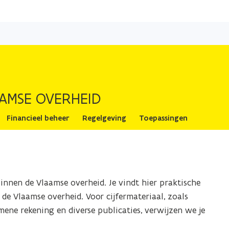
Overslaan
en
naar
de
inhoud
gaan
AMSE OVERHEID
Financieel beheer
Regelgeving
Toepassingen
innen de Vlaamse overheid. Je vindt hier praktische
n de Vlaamse overheid. Voor cijfermateriaal, zoals
ene rekening en diverse publicaties, verwijzen we je