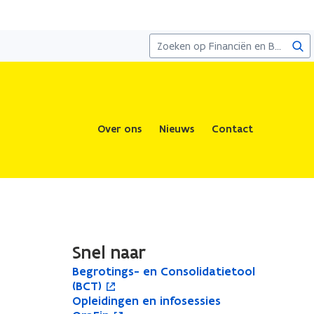
Zoe
Over ons
Nieuws
Contact
Snel naar
B
Begrotings- en Consolidatietool
B
o
e
(BCT)
e
p
g
O
Opleidingen en infosessies
O
g
e