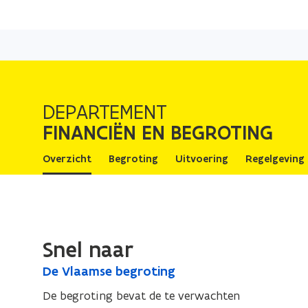
DEPARTEMENT
FINANCIËN EN BEGROTING
Overzicht
Begroting
Uitvoering
Regelgeving
Snel naar
D
De Vlaamse begroting
D
e
e
De begroting bevat de te verwachten
V