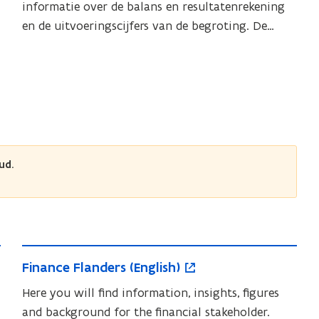
g
informatie over de balans en resultatenrekening
e
e
en de uitvoeringscijfers van de begroting. De
m
m
algemene rekening heeft betrekking op de
e
e
n
rechtspersoon Vlaamse Gemeenschap, inclusief de
n
e
diensten met afzonderlijk beheer (DAB’s).
e
R
e
R
k
e
e
k
ud.
n
e
i
n
n
i
g
n
g
F
o
F
Finance Flanders (English)
i
p
i
n
e
Here you will find information, insights, figures
n
a
n
and background for the financial stakeholder.
a