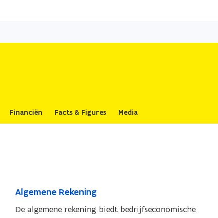
Overslaan
en
naar
de
inhoud
gaan
Financiën
Facts & Figures
Media
A
Algemene Rekening
A
l
l
De algemene rekening biedt bedrijfseconomische
g