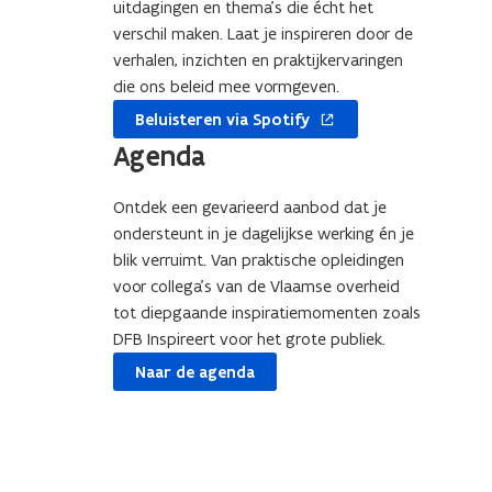
uitdagingen en thema’s die écht het
verschil maken. Laat je inspireren door de
verhalen, inzichten en praktijkervaringen
die ons beleid mee vormgeven.
opent
Beluisteren via Spotify
in
Agenda
nieuw
venster
Ontdek een gevarieerd aanbod dat je
ondersteunt in je dagelijkse werking én je
blik verruimt. Van praktische opleidingen
voor collega’s van de Vlaamse overheid
tot diepgaande inspiratiemomenten zoals
DFB Inspireert voor het grote publiek.
Naar de agenda