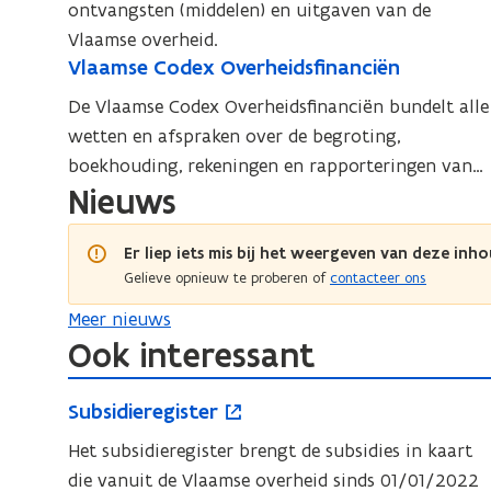
V
ontvangsten (middelen) en uitgaven van de
l
l
Vlaamse overheid.
a
a
V
Vlaamse Codex Overheidsfinanciën
V
a
a
l
m
l
De Vlaamse Codex Overheidsfinanciën bundelt alle
a
m
s
a
wetten en afspraken over de begroting,
a
s
e
a
boekhouding, rekeningen en rapporteringen van
m
b
e
m
Nieuws
de Vlaamse overheid
s
e
b
s
e
g
e
e
C
r
Er liep iets mis bij het weergeven van deze inho
g
C
o
o
Gelieve opnieuw te proberen of
contacteer ons
r
d
o
t
Meer nieuws
o
e
i
d
Ook interessant
x
t
n
e
O
i
g
S
o
x
v
S
Subsidieregister
n
u
p
O
e
u
g
b
e
Het subsidieregister brengt de subsidies in kaart
v
r
b
s
n
die vanuit de Vlaamse overheid sinds 01/01/2022
e
h
s