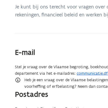
bevindt
Je kunt bij ons terecht voor vragen ove
zich
rekeningen, financieel beleid en werken b
op:
Contact
E-mail
Stel je vraag over de Vlaamse begroting, boekhoudi
departement via het e-mailadres:
communicatie.df
(
Heb je een vraag over de Vlaamse belastingen
o
voorheffing of erfbelasting? Neem dan cont
p
Postadres
e
n
t