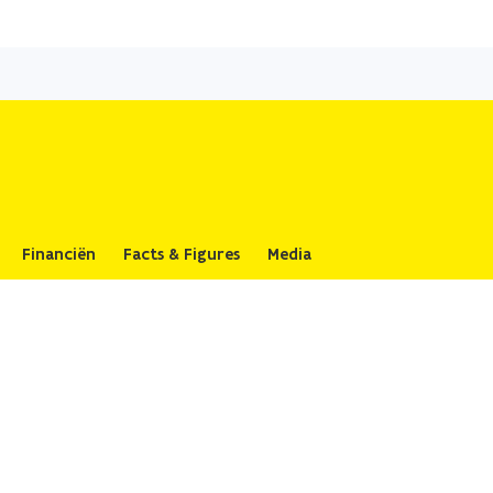
Overslaan
en
naar
de
inhoud
gaan
Financiën
Facts & Figures
Media