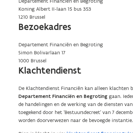
Departement Financiën en Begroting
i
Koning Albert II-laan 15 bus 353
n
1210 Brussel
u
Bezoekadres
w
e
Departement Financiën en Begroting
-
Simon Bolivarlaan 17
m
1000 Brussel
a
Klachtendienst
i
l
a
De Klachtendienst Financiën kan alleen klachten 
p
Departement Financiën en Begroting
gaan. Ieder
p
de handelingen en de werking van de diensten van 
l
toegekend door het ‘Bestuursdecreet’ van 7 decemb
i
worden doorverwezen naar de bevoegde instantie
c