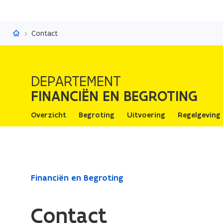
Financiën en Begroting
Contact
DEPARTEMENT
FINANCIËN EN BEGROTING
Overzicht
Begroting
Uitvoering
Regelgeving
Gedaan
Financiën en Begroting
met
laden.
Contact
U