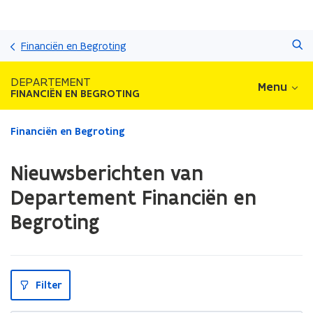
Overslaan
Zoeken
en
Financiën en Begroting
naar
de
DEPARTEMENT
Menu
inhoud
FINANCIËN EN BEGROTING
gaan
Gedaan
Financiën en Begroting
met
laden.
Nieuwsberichten van
U
bevindt
Departement Financiën en
zich
Begroting
op:
Nieuwsberichten
van
Departement
Financiën
Filter
en
Begroting