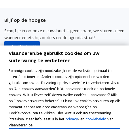
n
e
i
i
a
i
o
n
t
n
B
u
t
n
B
c
n
p
e
g
e
w
e
g
e
e
k
i
n
g
v
Blijf op de hoogte
n
g
b
e
e
r
e
r
o
d
e
Schrijf je in op onze nieuwsbrief – geen spam, we sturen alleen
o
n
o
t
s
o
i
r
wanneer er iets bijzonders op de agenda staat!
t
i
t
opent
k
n
l
i
Schrijf je in
n
e
in
o
o
i
n
Vlaanderen.be gebruikt cookies om uw
g
r
nieuw
Ook interessant
g
p
p
n
surfervaring te verbeteren.
s
venster
s
e
e
k
o
Finance Flanders
t
t
Sommige cookies zijn noodzakelijk om de website optimaal te
n
n
n
o
p
o
laten functioneren. Andere cookies zijn optioneel en worden
t
t
a
e
o
Subsidieregister
e
e
gebruikt om uw surfervaring op deze website te verbeteren. Als u
l
i
i
a
p
n
l
op 'Alle cookies aanvaarden' klikt, aanvaardt u ook de optionele
i
o
Participatieregister
n
n
r
e
i
t
cookies. Wilt u liever zelf kiezen welke cookies u aanvaardt? Klik
c
p
n
n
k
c
n
op 'Cookievoorkeuren beheren'. U kunt uw cookievoorkeuren op elk
i
h
o
Repertorium Rechtspersonen
h
e
i
i
l
t
moment aanpassen door onderaan de webpagina op
n
t
p
Beluister
t
n
e
e
e
Cookievoorkeuren te klikken. Hier kunt u ook uw toestemming
i
n
i
i
e
intrekken. Meer info leest u in het
privacy
- en
cookiebeleid
van
t
u
u
m
n
n
i
o
Spotify - #DeAchterkant
n
Vlaanderen.be.
n
i
w
w
b
g
n