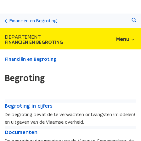
Overslaan
Zoeken
en
Financiën en Begroting
naar
de
DEPARTEMENT
Menu
inhoud
FINANCIËN EN BEGROTING
gaan
Gedaan
Financiën en Begroting
met
laden.
Begroting
U
bevindt
zich
op:
B
Begroting
B
Begroting in cijfers
e
e
De begroting bevat de te verwachten ontvangsten (middelen)
g
g
en uitgaven van de Vlaamse overheid.
r
r
o
D
o
D
Documenten
t
o
t
o
De begrotingsdocumenten van de Vlaamse Gemeenschap: de