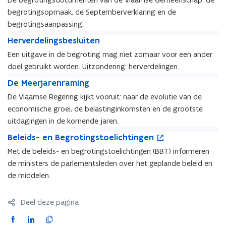
i
c
i
c
begrotingsopmaak, de Septemberverklaring en de
n
u
n
u
g
m
begrotingsaanpassing.
g
m
i
e
H
i
e
H
Herverdelingsbesluiten
n
n
e
n
n
e
Een uitgave in de begroting mag niet zomaar voor een ander
c
t
r
c
t
r
i
e
doel gebruikt worden. Uitzondering: herverdelingen.
v
i
e
v
j
n
e
D
j
n
e
D
De Meerjarenraming
f
r
e
f
r
e
De Vlaamse Regering kijkt vooruit: naar de evolutie van de
e
d
M
e
d
M
r
economische groei, de belastinginkomsten en de grootste
e
e
r
e
e
s
l
e
uitdagingen in de komende jaren.
s
l
e
i
r
B
o
i
r
B
Beleids- en Begrotingstoelichtingen
n
j
e
p
n
j
e
Met de beleids- en begrotingstoelichtingen (BBT) informeren
g
a
l
e
g
a
l
s
r
de ministers de parlementsleden over het geplande beleid en
e
n
s
r
e
b
e
i
t
de middelen.
b
e
i
e
n
d
i
e
n
d
s
r
s
n
s
r
s
Deel deze pagina
l
a
-
n
l
a
-
u
m
e
i
F
L
K
u
m
e
i
i