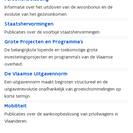
t
e
t
e
Informatie over het uitdoven van de woonbonus en de
i
r
i
r
e
evolutie van het gezinsinkomen.
s
e
s
b
o
S
b
o
S
Staatshervormingen
e
n
t
e
n
t
Publicaties over de voorbije staatshervormingen.
l
e
a
l
e
a
e
G
n
a
e
G
Grote Projecten en Programma’s
n
a
i
r
b
t
i
r
b
t
De belangrijkste lopende en toekomstige grote
d
o
e
s
d
o
e
s
investeringsprojecten en programma’s van de Vlaamse
t
l
h
t
l
h
e
overheid.
a
e
e
a
e
P
s
r
D
P
s
r
D
De Vlaamse Uitgavennorm
r
t
v
e
r
t
v
e
Een uitgavennorm maakt begroten structureel en de
o
i
o
V
o
i
o
V
j
uitgavenevolutie onafhankelijk van groeischommelingen op
n
r
l
j
n
r
l
e
g
m
a
korte termijn.
e
g
m
a
c
i
a
M
c
i
a
M
Mobiliteit
t
n
m
o
t
n
m
o
e
Publicaties over de aankoopbeslissing van privéwagens in
g
s
b
e
g
s
b
n
e
e
Vlaanderen.
i
n
e
e
i
e
n
U
l
e
n
U
l
n
i