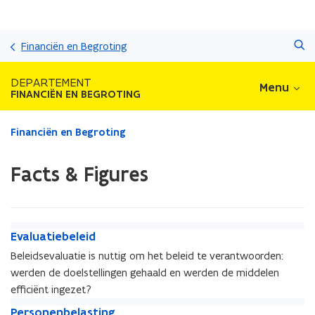
Overslaan
Zoeken
en
Financiën en Begroting
naar
de
DEPARTEMENT
Menu
inhoud
FINANCIËN EN BEGROTING
gaan
Gedaan
Financiën en Begroting
met
laden.
Facts & Figures
U
bevindt
zich
op:
E
Facts
E
Evaluatiebeleid
v
&
v
Beleidsevaluatie is nuttig om het beleid te verantwoorden:
a
Figures
a
werden de doelstellingen gehaald en werden de middelen
l
l
u
efficiënt ingezet?
u
a
P
a
P
Personenbelasting