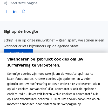
i
n
i
i
Deel deze pagina
P
t
t
P
t
t
r
g
e
F
L
K
r
g
e
o
a
i
o
a
i
o
a
i
g
v
t
g
v
c
n
p
t
r
e
r
e
e
k
i
a
n
Blijf op de hoogte
a
n
b
e
e
m
n
m
n
m
o
d
e
Schrijf je in op onze nieuwsbrief – geen spam, we sturen alleen
o
m
o
a
r
o
i
r
wanneer er iets bijzonders op de agenda staat!
a
r
’
m
opent
k
n
l
’
m
Schrijf je in
s
in
s
o
o
i
Vlaanderen.be gebruikt cookies om uw
nieuw
Ook interessant
p
p
n
surfervaring te verbeteren.
venster
e
e
k
o
Finance Flanders
Sommige cookies zijn noodzakelijk om de website optimaal te
n
n
n
p
laten functioneren. Andere cookies zijn optioneel en worden
t
t
a
o
Subsidieregister
e
gebruikt om uw surfervaring op deze website te verbeteren. Als u
i
i
a
p
n
op 'Alle cookies aanvaarden' klikt, aanvaardt u ook de optionele
o
Participatieregister
n
n
r
e
t
cookies. Wilt u liever zelf kiezen welke cookies u aanvaardt? Klik
p
n
n
k
n
op 'Cookievoorkeuren beheren'. U kunt uw cookievoorkeuren op elk
i
o
Repertorium Rechtspersonen
e
i
i
l
t
moment aanpassen door onderaan de webpagina op
n