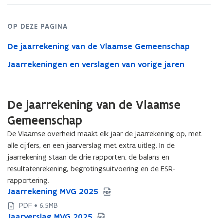
OP DEZE PAGINA
De jaarrekening van de Vlaamse Gemeenschap
Jaarrekeningen en verslagen van vorige jaren
De jaarrekening van de Vlaamse
Gemeenschap
De Vlaamse overheid maakt elk jaar de jaarrekening op, met
alle cijfers, en een jaarverslag met extra uitleg. In de
jaarrekening staan de drie rapporten: de balans en
resultatenrekening, begrotingsuitvoering en de ESR-
rapportering.
J
Jaarrekening MVG 2025
J
a
a
PDF • 6,5MB
a
a
J
Jaarverslag MVG 2025
J