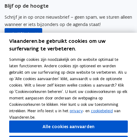
e
k
i
Blijf op de hoogte
b
e
e
o
d
e
Schrijf je in op onze nieuwsbrief – geen spam, we sturen alleen
o
i
r
wanneer er iets bijzonders op de agenda staat!
opent
k
n
l
Schrijf je in
in
o
o
i
Vlaanderen.be gebruikt cookies om uw
nieuw
Ook interessant
p
p
n
surfervaring te verbeteren.
venster
e
e
k
o
Finance Flanders
Sommige cookies zijn noodzakelijk om de website optimaal te
n
n
n
p
laten functioneren. Andere cookies zijn optioneel en worden
t
t
a
o
Subsidieregister
e
gebruikt om uw surfervaring op deze website te verbeteren. Als u
i
i
a
p
n
op 'Alle cookies aanvaarden' klikt, aanvaardt u ook de optionele
o
Participatieregister
n
n
r
e
t
cookies. Wilt u liever zelf kiezen welke cookies u aanvaardt? Klik
p
n
n
k
n
op 'Cookievoorkeuren beheren'. U kunt uw cookievoorkeuren op elk
i
o
Repertorium Rechtspersonen
e
i
i
l
t
moment aanpassen door onderaan de webpagina op
n
p
Beluister
n
e
e
e
Cookievoorkeuren te klikken. Hier kunt u ook uw toestemming
i
n
e
intrekken. Meer info leest u in het
privacy
- en
cookiebeleid
van
t
u
u
m
n
i
o
Spotify - #DeAchterkant
Vlaanderen.be.
n
i
w
w
b
n
e
p
t
n
Alle cookies aanvaarden
v
v
o
i
u
e
i
n
e
e
r
e
w
n