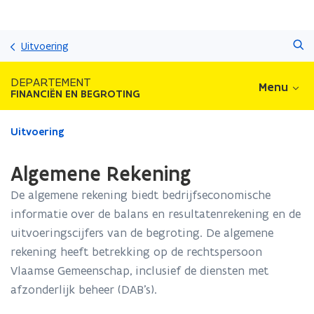
Overslaan
Zoeken
en
Uitvoering
naar
de
DEPARTEMENT
Menu
inhoud
FINANCIËN EN BEGROTING
gaan
Gedaan
Uitvoering
met
laden.
Algemene Rekening
U
bevindt
De algemene rekening biedt bedrijfseconomische
zich
informatie over de balans en resultatenrekening en de
op:
uitvoeringscijfers van de begroting. De algemene
Algemene
Rekening
rekening heeft betrekking op de rechtspersoon
Vlaamse Gemeenschap, inclusief de diensten met
afzonderlijk beheer (DAB’s).