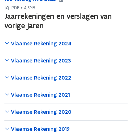
r
r
a
a
PDF • 4,6MB
r
r
a
a
e
Jaarrekeningen en verslagen van
e
r
r
k
k
v
vorige jaren
v
e
e
e
e
n
n
r
r
i
i
s
s
Vlaamse Rekening 2024
n
n
l
l
g
g
a
a
M
M
Vlaamse Rekening 2023
g
g
V
V
M
M
G
G
V
V
2
2
Vlaamse Rekening 2022
G
G
0
0
2
2
2
2
0
0
Vlaamse Rekening 2021
5
5
2
2
5
5
Vlaamse Rekening 2020
Vlaamse Rekening 2019