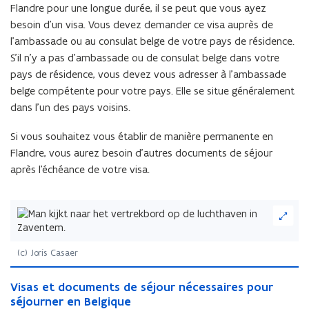
Flandre pour une longue durée, il se peut que vous ayez
besoin d’un visa. Vous devez demander ce visa auprès de
l’ambassade ou au consulat belge de votre pays de résidence.
S’il n’y a pas d’ambassade ou de consulat belge dans votre
pays de résidence, vous devez vous adresser à l’ambassade
belge compétente pour votre pays. Elle se situe généralement
dans l’un des pays voisins.
Si vous souhaitez vous établir de manière permanente en
Flandre, vous aurez besoin d’autres documents de séjour
après l’échéance de votre visa.
(Cliquez
sur
l'image
pour
(c) Joris Casaer
l'agrandir)
V
V
Visas et documents de séjour nécessaires pour
i
i
séjourner en Belgique
s