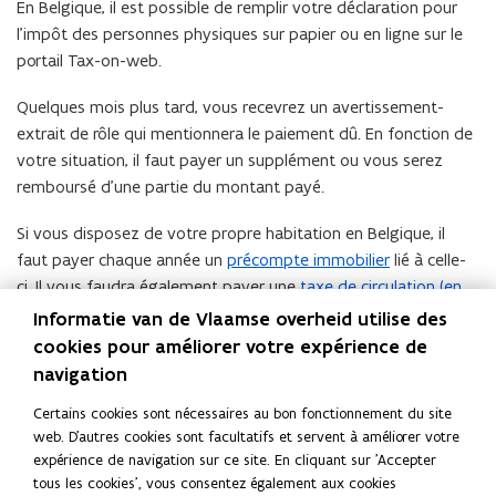
En Belgique, il est possible de remplir votre déclaration pour
e
l’impôt des personnes physiques sur papier ou en ligne sur le
l
portail Tax-on-web.
l
e
Quelques mois plus tard, vous recevrez un avertissement-
f
extrait de rôle qui mentionnera le paiement dû. En fonction de
e
votre situation, il faut payer un supplément ou vous serez
n
remboursé d’une partie du montant payé.
ê
t
Si vous disposez de votre propre habitation en Belgique, il
r
faut payer chaque année un
précompte immobilier
lié à celle-
e
ci. Il vous faudra également payer une
taxe de circulation (en
)
néerlandais)
pour un véhicule immatriculé en Belgique et une
Informatie van de Vlaamse overheid utilise des
taxe de mise en circulation
si vous achetez une voiture.
cookies pour améliorer votre expérience de
Devenir belge
navigation
Certains cookies sont nécessaires au bon fonctionnement du site
Vous pouvez être belge de plein droit, mais vous pouvez
web. D'autres cookies sont facultatifs et servent à améliorer votre
également devenir belge sur une base volontaire. En fonction
expérience de navigation sur ce site. En cliquant sur 'Accepter
de votre pays d’origine, vous pouvez obtenir la
nationalité
(
tous les cookies', vous consentez également aux cookies