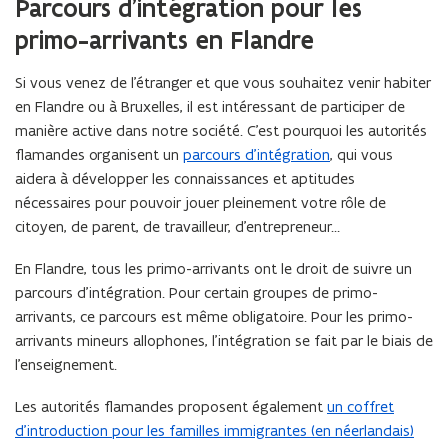
r
Parcours d’intégration pour les
n
'
n
é
o
primo-arrivants en Flandre
é
c
u
c
e
v
Si vous venez de l’étranger et que vous souhaitez venir habiter
e
s
r
s
en Flandre ou à Bruxelles, il est intéressant de participer de
s
i
s
a
manière active dans notre société. C’est pourquoi les autorités
a
r
i
flamandes organisent un
parcours d’intégration
, qui vous
i
r
a
aidera à développer les connaissances et aptitudes
r
e
d
nécessaires pour pouvoir jouer pleinement votre rôle de
e
s
a
citoyen, de parent, de travailleur, d’entrepreneur…
s
p
n
p
o
En Flandre, tous les primo-arrivants ont le droit de suivre un
s
o
u
parcours d’intégration. Pour certain groupes de primo-
u
u
r
r
arrivants, ce parcours est même obligatoire. Pour les primo-
n
s
s
é
arrivants mineurs allophones, l’intégration se fait par le biais de
e
é
j
l’enseignement.
n
j
o
o
o
u
Les autorités flamandes proposent également
un coffret
(
u
u
r
d’introduction pour les familles immigrantes (en néerlandais)
S
v
r
n