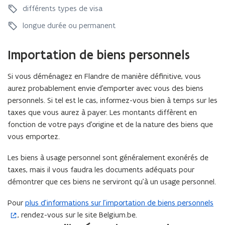
s
a
différents types de visa
a
s
s
longue durée ou permanent
e
e
t
t
d
Importation de biens personnels
d
o
o
c
Si vous déménagez en Flandre de manière définitive, vous
c
u
u
aurez probablement envie d’emporter avec vous des biens
m
m
e
personnels. Si tel est le cas, informez-vous bien à temps sur les
e
n
taxes que vous aurez à payer. Les montants diffèrent en
n
t
fonction de votre pays d’origine et de la nature des biens que
t
s
vous emportez.
s
d
d
e
Les biens à usage personnel sont généralement exonérés de
e
s
taxes, mais il vous faudra les documents adéquats pour
s
é
démontrer que ces biens ne serviront qu’à un usage personnel.
é
j
j
o
Pour
plus d’informations sur l’importation de biens personnels
(
o
u
u
, rendez-vous sur le site Belgium.be.
S
r