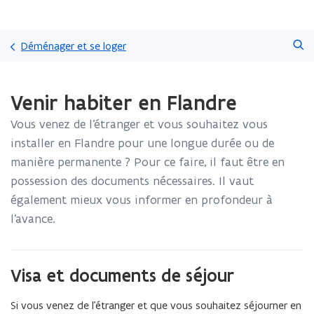
Passer
Faire
directement
Déménager et se loger
une
au
recherche
contenu
Chargement
Venir habiter en Flandre
terminé.
Vous
Vous venez de l’étranger et vous souhaitez vous
vous
trouvez
installer en Flandre pour une longue durée ou de
à:
manière permanente ? Pour ce faire, il faut être en
Venir
possession des documents nécessaires. Il vaut
habiter
également mieux vous informer en profondeur à
en
Flandre
l’avance.
Visa et documents de séjour
Si vous venez de l’étranger et que vous souhaitez séjourner en