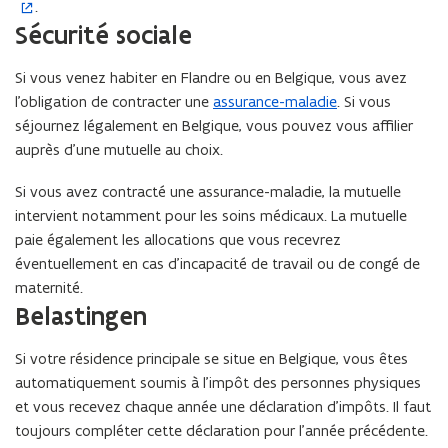
.
'
e
n
e
Sécurité sociale
o
e
l
r
u
r
e
l
e
Si vous venez habiter en Flandre ou en Belgique, vous avez
v
n
e
n
B
l’obligation de contracter une
assurance-maladie
. Si vous
r
f
B
e
séjournez légalement en Belgique, vous pouvez vous affilier
i
e
e
l
auprès d’une mutuelle au choix.
r
n
l
g
a
ê
g
i
Si vous avez contracté une assurance-maladie, la mutuelle
d
i
t
q
intervient notamment pour les soins médicaux. La mutuelle
a
q
u
r
paie également les allocations que vous recevrez
u
n
e
e
éventuellement en cas d’incapacité de travail ou de congé de
e
s
)
maternité.
u
Belastingen
n
e
Si votre résidence principale se situe en Belgique, vous êtes
n
automatiquement soumis à l’impôt des personnes physiques
o
et vous recevez chaque année une déclaration d’impôts. Il faut
u
toujours compléter cette déclaration pour l’année précédente.
v