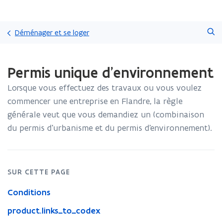
Passer
Faire
directement
Déménager et se loger
une
au
recherche
contenu
Chargement
Permis unique d'environnement
terminé.
Vous
Lorsque vous effectuez des travaux ou vous voulez
vous
trouvez
commencer une entreprise en Flandre, la règle
à:
générale veut que vous demandiez un (combinaison
Permis
du permis d’urbanisme et du permis d’environnement).
unique
d'environnement
SUR CETTE PAGE
Conditions
product.links_to_codex