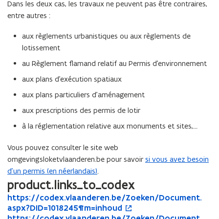
Dans les deux cas, les travaux ne peuvent pas être contraires,
entre autres :
aux règlements urbanistiques ou aux règlements de
lotissement
au Règlement flamand relatif au Permis d’environnement
aux plans d’exécution spatiaux
aux plans particuliers d’aménagement
aux prescriptions des permis de lotir
à la réglementation relative aux monuments et sites,…
Vous pouvez consulter le site web
omgevingsloketvlaanderen.be pour savoir
si vous avez besoin
d’un permis (en néerlandais)
.
product.links_to_codex
h
https://codex.vlaanderen.be/Zoeken/Document.
h
S
t
aspx?DID=1018245¶m=inhoud
t
'
t
h
https://codex.vlaanderen.be/Zoeken/Document.
t
o
h
S