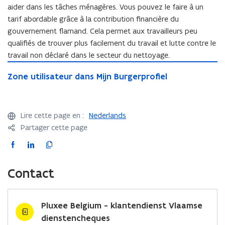
aider dans les tâches ménagères. Vous pouvez le faire à un
tarif abordable grâce à la contribution financière du
gouvernement flamand. Cela permet aux travailleurs peu
qualifiés de trouver plus facilement du travail et lutte contre le
travail non déclaré dans le secteur du nettoyage.
Z
Z
Zone utilisateur dans Mijn Burgerprofiel
o
o
n
n
e
e
u
Lire cette page en :
Nederlands
u
t
Partager cette page
t
i
i
l
F
L
C
l
i
a
i
o
i
s
c
n
p
s
Contact
a
e
k
i
a
t
t
b
e
e
e
e
u
o
d
r
Pluxee Belgium - klantendienst Vlaamse
u
r
o
i
l
dienstencheques
r
d