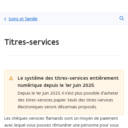
Passer
Faire
directement
Soins et famille
une
au
recherche
contenu
Chargement
Titres-services
terminé.
Vous
vous
trouvez
à:
Titres-
services
Le système des titres-services entièrement
numérique depuis le 1er juin 2025.
Depuis le 1er juin 2025, il n’est plus possible d’acheter
des titres-services papier. Seuls des titres-services
électroniques seront désormais proposés.
Les chèques-services flamands sont un moyen de paiement
avec lequel vous pouvez rémunérer une personne pour vous