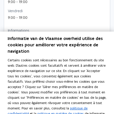
o
e
9:00 - 19:00
u
u
u
l
v
v
Vendredi
v
l
e
e
e
9:00 - 19:00
e
l
l
l
f
l
l
l
e
Informations
e
n
e
e
supplémentaires
Informatie van de Vlaamse overheid utilise des
f
ê
f
f
De infobalie in de Pluxee-kantoren is op maandag,
e
cookies pour améliorer votre expérience de
t
e
e
dinsdag, woensdag en donderdag open van 8.30 tot 17
n
r
navigation
n
n
uur, en op vrijdag van 8.30 tot 15 uur.
ê
e
ê
ê
t
Certains cookies sont nécessaires au bon fonctionnement du site
Adresse
t
t
r
web. D'autres cookies sont facultatifs et servent à améliorer votre
Pluxee Belgium - klantendienst Vlaamse
r
r
e
expérience de navigation sur ce site. En cliquant sur 'Accepter
dienstencheques
tous les cookies', vous consentez également aux cookies
e
e
facultatifs. Vous préférez choisir vous-même les cookies que vous
Ravensteinstraat 36, 1000 Brussel, België
acceptez ? Cliquez sur 'Gérer mes préférences en matière de
S
Planification d'itinéraire
cookies'. Vous pouvez modifier vos préférences à tout moment en
'
Plus de détails
cliquant sur 'Préférences en matière de cookies' en bas de la page,
o
où vous pouvez également révoquer votre consentement à tout
u
moment. Pour en savoir plus, consultez la
politique de
v
confidentialité
et la
politique en matière de cookies
de Informatie