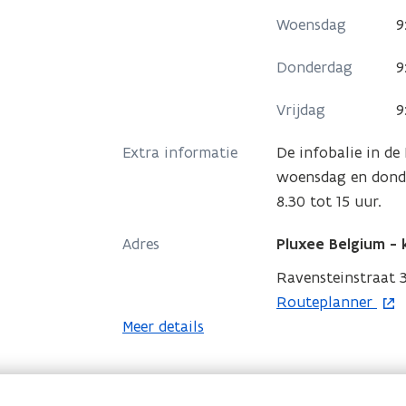
n
i
e
s
i
n
n
Woensdag
9
t
e
h
e
i
e
u
e
n
Donderdag
9
n
e
w
r
s
c
u
v
e
Vrijdag
9
t
h
w
e
n
e
e
v
Extra informatie
De infobalie in de
n
q
n
e
woensdag en donde
s
u
c
n
8.30 tot 15 uur.
t
e
h
s
s
e
e
Adres
Pluxee Belgium -
t
r
q
e
Ravensteinstraat 3
u
r
o
Routeplanner
e
p
Meer details
s
e
n
t