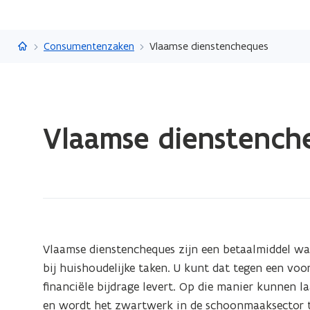
Vlaanderen.be
Consumentenzaken
Vlaamse dienstencheques
Gedaan
Vlaamse dienstench
met
laden.
U
bevindt
zich
op:
Vlaamse
Vlaamse dienstencheques zijn een betaalmiddel w
dienstencheques
bij huishoudelijke taken. U kunt dat tegen een vo
financiële bijdrage levert. Op die manier kunnen 
en wordt het zwartwerk in de schoonmaaksector 