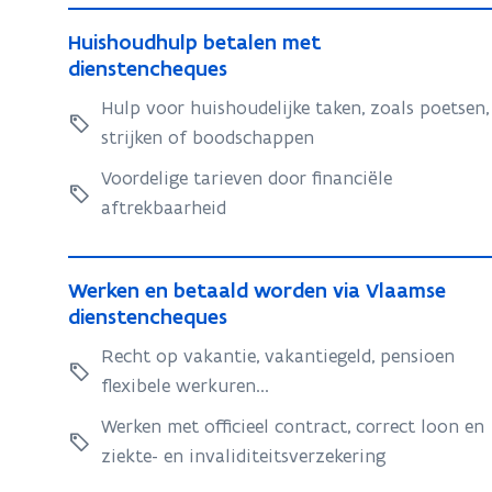
H
H
Huishoudhulp betalen met
u
u
dienstencheques
i
i
Hulp voor huishoudelijke taken, zoals poetsen,
s
s
strijken of boodschappen
h
h
o
o
Voordelige tarieven door financiële
u
u
aftrekbaarheid
d
d
h
h
W
u
u
W
Werken en betaald worden via Vlaamse
e
l
e
dienstencheques
l
r
p
r
p
b
Recht op vakantie, vakantiegeld, pensioen
k
k
b
e
flexibele werkuren...
e
e
e
t
n
n
Werken met officieel contract, correct loon en
a
t
e
e
ziekte- en invaliditeitsverzekering
l
a
n
n
e