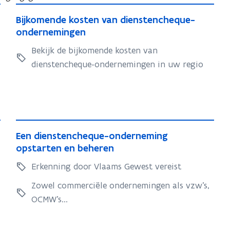
B
B
Bijkomende kosten van dienstencheque-
i
i
ondernemingen
j
j
Bekijk de bijkomende kosten van
k
k
dienstencheque-ondernemingen in uw regio
o
o
m
m
e
e
n
n
d
d
E
e
e
E
Een dienstencheque-onderneming
e
k
e
opstarten en beheren
k
n
o
n
o
s
Erkenning door Vlaams Gewest vereist
d
d
s
t
i
i
Zowel commerciële ondernemingen als vzw’s,
t
e
e
e
OCMW’s...
n
e
n
n
v
n
s
s
a