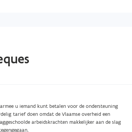
Overslaan
en
naar
de
inhoud
gaan
eques
aarmee u iemand kunt betalen voor de ondersteuning
ordelig tarief doen omdat de Vlaamse overheid een
laaggeschoolde arbeidskrachten makkelijker aan de slag
tegengegaan.