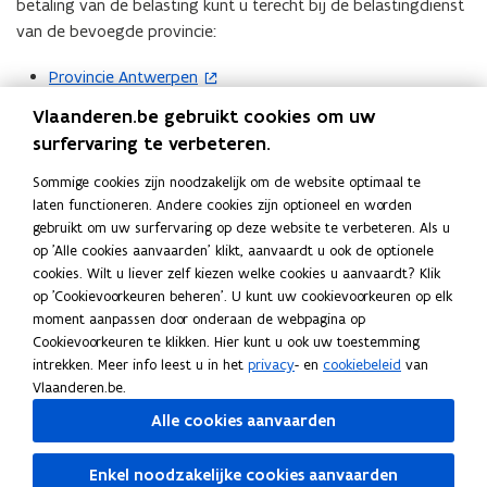
betaling van de belasting kunt u terecht bij de belastingdienst
van de bevoegde provincie:
Provincie Antwerpen
(
o
Provincie Limburg
(
Vlaanderen.be gebruikt cookies om uw
p
o
surfervaring te verbeteren.
Provincie Oost-Vlaanderen
(
e
p
b
Provincie Vlaams-Brabant
n
(
Sommige cookies zijn noodzakelijk om de website optimaal te
e
e
laten functioneren. Andere cookies zijn optioneel en worden
t
o
Provincie West-Vlaanderen
n
(
s
gebruikt om uw surfervaring op deze website te verbeteren. Als u
i
p
Meer info
t
o
op 'Alle cookies aanvaarden' klikt, aanvaardt u ook de optionele
t
n
e
i
p
cookies. Wilt u liever zelf kiezen welke cookies u aanvaardt? Klik
a
n
n
n
e
op 'Cookievoorkeuren beheren'. U kunt uw cookievoorkeuren op elk
n
Deel deze pagina
i
t
moment aanpassen door onderaan de webpagina op
n
n
d
e
i
Cookievoorkeuren te klikken. Hier kunt u ook uw toestemming
F
L
K
i
t
o
u
n
intrekken. Meer info leest u in het
privacy
- en
cookiebeleid
van
a
i
o
e
i
p
Vlaanderen.be.
w
n
c
n
p
u
n
e
v
i
Alle cookies aanvaarden
e
k
i
w
n
Ook interessant
n
e
e
b
e
e
v
i
t
P
Phishing
P
n
u
o
d
e
Enkel noodzakelijke cookies aanvaarden
e
e
i