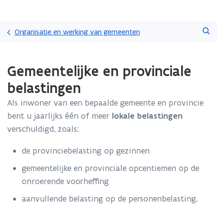
Overslaan
Zoeken
en
Organisatie en werking van gemeenten
naar
de
Gedaan
inhoud
Gemeentelijke en provinciale
met
gaan
laden.
belastingen
U
bevindt
Als inwoner van een bepaalde gemeente en provincie
zich
bent u jaarlijks één of meer
lokale belastingen
op:
Gemeentelijke
verschuldigd, zoals:
en
provinciale
de provinciebelasting op gezinnen
belastingen
gemeentelijke en provinciale opcentiemen op de
onroerende voorheffing
aanvullende belasting op de personenbelasting.